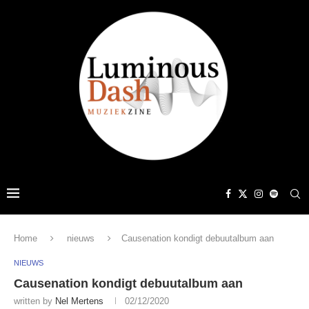
Home
nieuws
Causenation kondigt debuutalbum aan
NIEUWS
Causenation kondigt debuutalbum aan
written by
Nel Mertens
02/12/2020