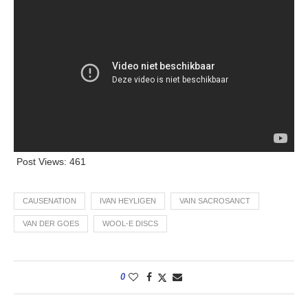
Post Views:
461
CAUSENATION
IVAN HEYLIGEN
VAIN SACROSANCT
VAN DER GOES
WOOL-E DISCS
0