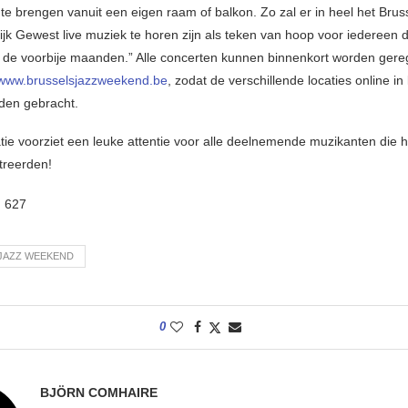
 te brengen vanuit een eigen raam of balkon. Zo zal er in heel het Brus
ijk Gewest live muziek te horen zijn als teken van hoop voor iedereen d
d de voorbije maanden.” Alle concerten kunnen binnenkort worden gereg
www.brusselsjazzweekend.be
, zodat de verschillende locaties online in
den gebracht.
tie voorziet een leuke attentie voor alle deelnemende muzikanten die 
treerden!
:
627
JAZZ WEEKEND
0
BJÖRN COMHAIRE