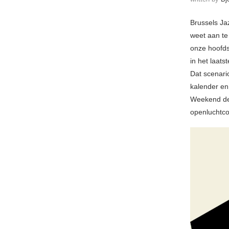
Brussels Jaz
weet aan te
onze hoofdst
in het laat
Dat scenario
kalender en
Weekend de
openluchtco