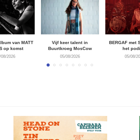
album van MATT
Vijf keer talent in
BERGAF met 
S op komst
Buurtkroeg MosCow
het pod
/08/2026
05/08/2026
05/08/2