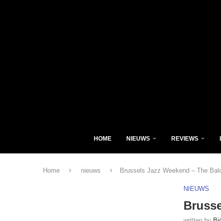
HOME
NIEUWS
REVIEWS
Home
nieuws
Brussels Jazz Weekend – The Balc
NIEUWS
Brusse
written by
Bj