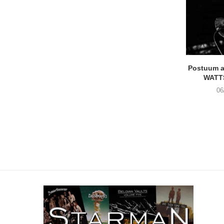
Postuum 
WATT
06