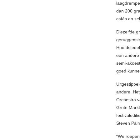
laagdrempel
dan 200 gra
cafés en ze
Diezelfde gr
geruggenste
Hoofdstedel
een andere 
semi-akoest
goed kunne
Uitgestippe
andere. Het
Orchestra v
Grote Markt
festivaledit
Steven Pal
“We roepen 