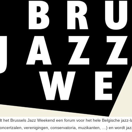
edt het Brussels Jazz Weekend een forum voor het hele Belgische jazz-
 concertzalen, verenigingen, conservatoria, muzikanten, …) en wordt ja