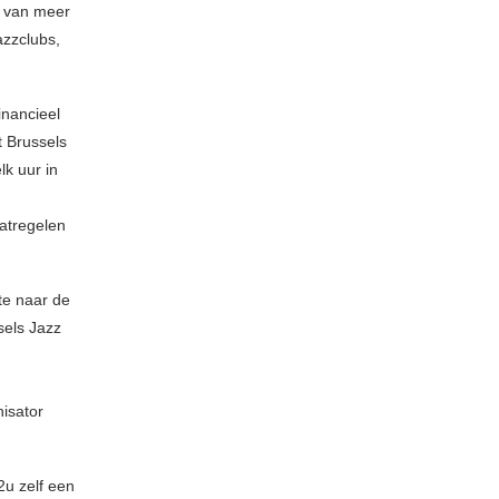
n van meer
azzclubs,
inancieel
 Brussels
lk uur in
atregelen
te naar de
sels Jazz
nisator
u zelf een