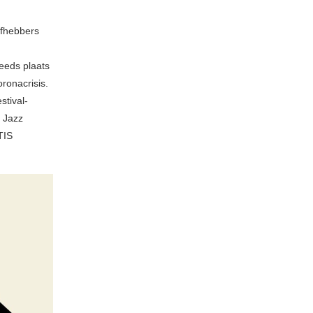
efhebbers
teeds plaats
ronacrisis.
stival-
s Jazz
TIS