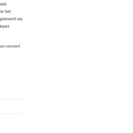
sels
ie het
istreerd via
 kaart
hun concert