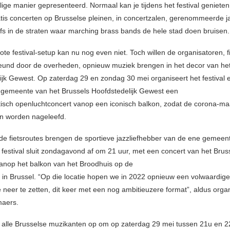
ige manier gepresenteerd. Normaal kan je tijdens het festival geniete
tis concerten op Brusselse pleinen, in concertzalen, gerenommeerde j
lfs in de straten waar marching brass bands de hele stad doen bruisen.
ote festival-setup kan nu nog even niet. Toch willen de organisatoren, f
und door de overheden, opnieuw muziek brengen in het decor van het
ijk Gewest. Op zaterdag 29 en zondag 30 mei organiseert het festival e
gemeente van het Brussels Hoofdstedelijk Gewest een
isch openluchtconcert vanop een iconisch balkon, zodat de corona-ma
n worden nageleefd.
lde fietsroutes brengen de sportieve jazzliefhebber van de ene gemeen
 festival sluit zondagavond af om 21 uur, met een concert van het Brus
anop het balkon van het Broodhuis op de
 in Brussel. “Op die locatie hopen we in 2022 opnieuw een volwaardige
ie neer te zetten, dit keer met een nog ambitieuzere format”, aldus orga
maers.
alle Brusselse muzikanten op om op zaterdag 29 mei tussen 21u en 22