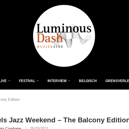
LIVE
FESTIVAL
INTERVIEW
BELGISCH
GRENSVERL
ony Edition
ls Jazz Weekend – The Balcony Editio
örn Comhaire
25/03/2021