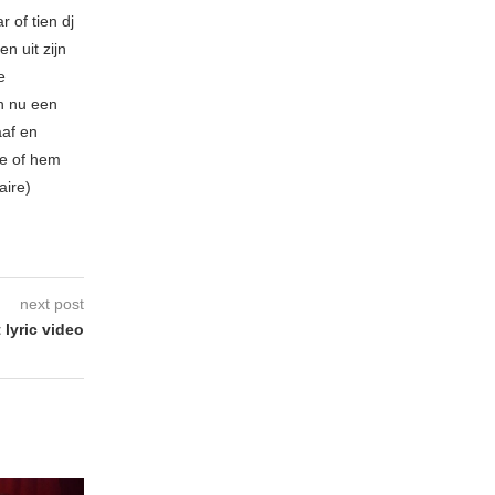
 of tien dj
n uit zijn
e
n nu een
aaf en
be of hem
aire)
next post
lyric video