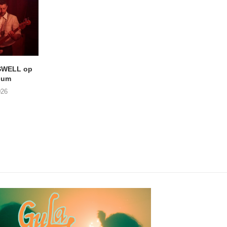
SWELL op
LIGHTSPEED speelt met
Uitheems Geduister
ium
THE SHEILA DIVINE in De...
02/08/2026
026
04/08/2026