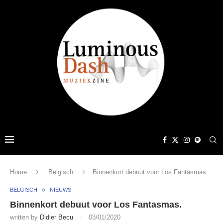
Home
Belgisch
Binnenkort debuut voor Los Fantasmas.
BELGISCH
NIEUWS
Binnenkort debuut voor Los Fantasmas.
written by
Didier Becu
03/01/2020