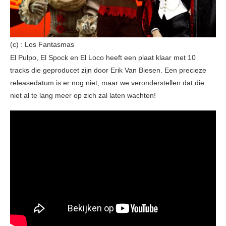
(c) : Los Fantasmas
El Pulpo, El Spock en El Loco heeft een plaat klaar met 10
tracks die geproducet zijn door Erik Van Biesen. Een precieze
releasedatum is er nog niet, maar we veronderstellen dat die
niet al te lang meer op zich zal laten wachten!