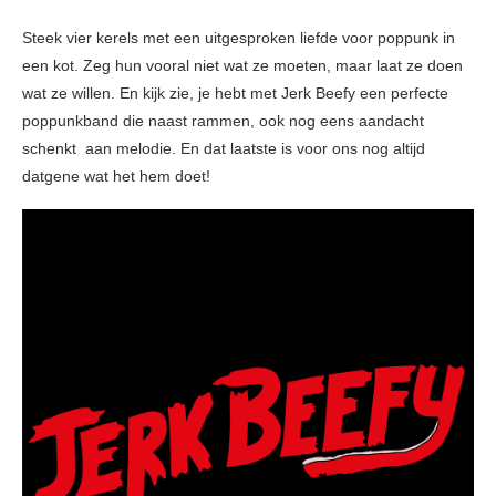
Steek vier kerels met een uitgesproken liefde voor poppunk in
een kot. Zeg hun vooral niet wat ze moeten, maar laat ze doen
wat ze willen. En kijk zie, je hebt met Jerk Beefy een perfecte
poppunkband die naast rammen, ook nog eens aandacht
schenkt aan melodie. En dat laatste is voor ons nog altijd
datgene wat het hem doet!