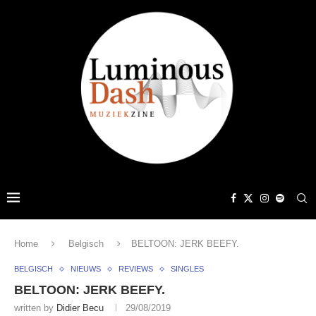
Home
Belgisch
BELTOON: JERK BEEFY.
BELGISCH
NIEUWS
REVIEWS
SINGLES
BELTOON: JERK BEEFY.
written by
Didier Becu
29/08/2019