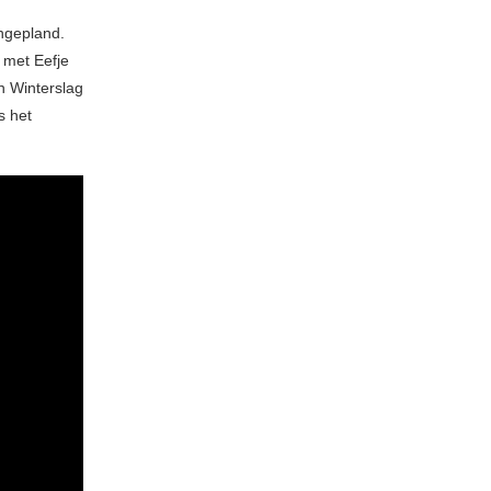
ngepland.
 met Eefje
n Winterslag
s het