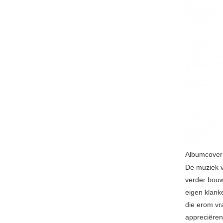
Albumcover
De muziek v
verder bouw
eigen klank
die erom vr
appreciëre