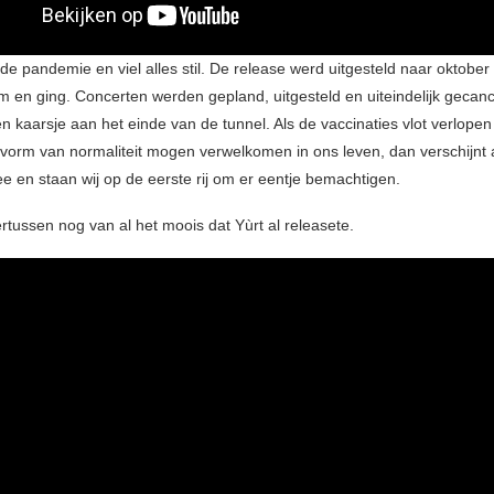
e pandemie en viel alles stil. De release werd uitgesteld naar oktober
en ging. Concerten werden gepland, uitgesteld en uiteindelijk gecan
een kaarsje aan het einde van de tunnel. Als de vaccinaties vlot verlope
 vorm van normaliteit mogen verwelkomen in ons leven, dan verschijnt
 en staan wij op de eerste rij om er eentje bemachtigen.
rtussen nog van al het moois dat Yùrt al releasete.