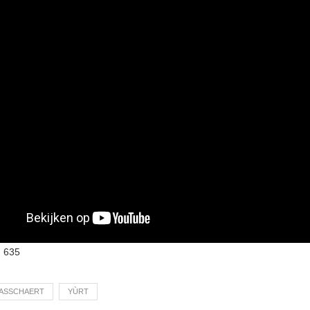
:
635
LASSCHAERT
YÙRT