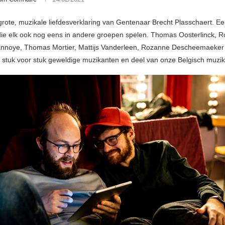
 grote, muzikale liefdesverklaring van Gentenaar Brecht Plasschaert. E
die elk ook nog eens in andere groepen spelen. Thomas Oosterlinck, 
annoye, Thomas Mortier, Mattijs Vanderleen, Rozanne Descheemaeker
 stuk voor stuk geweldige muzikanten en deel van onze Belgisch muzik