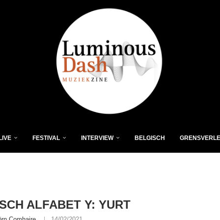
LIVE
FESTIVAL
INTERVIEW
BELGISCH
GRENSVERL
SCH ALFABET Y: YURT
örn Comhaire
14/02/2021