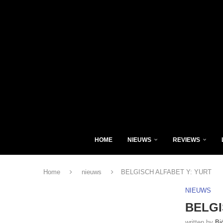
HOME
NIEUWS
REVIEWS
Home
nieuws
BELGISCH ALFABET Y: YURT
NIEUWS
BELGI
written by
Bj