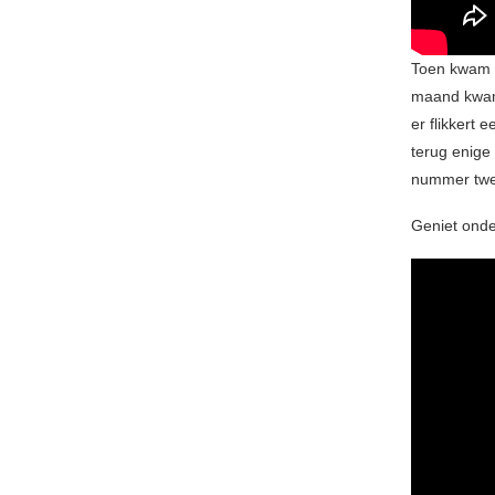
Toen kwam d
maand kwam 
er flikkert 
terug enige
nummer twee
Geniet onde