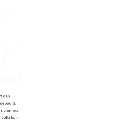
rt dan
tgepuurd,
kt nummers
 volle kan