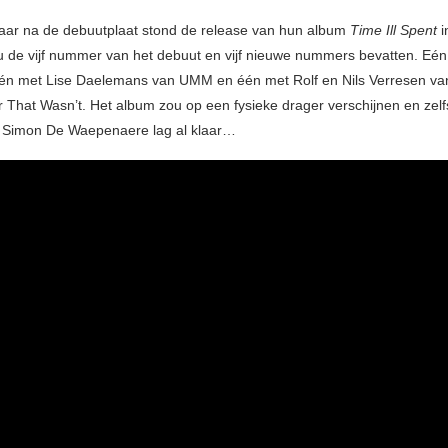
aar na de debuutplaat stond de release van hun album
Time Ill Spent
i
u de vijf nummer van het debuut en vijf nieuwe nummers bevatten. Eén
één met Lise Daelemans van UMM en één met Rolf en Nils Verresen va
 That Wasn’t. Het album zou op een fysieke drager verschijnen en zelf
n Simon De Waepenaere lag al klaar…