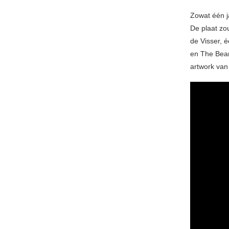
Zowat één j
De plaat zo
de Visser, 
en The Bear
artwork va