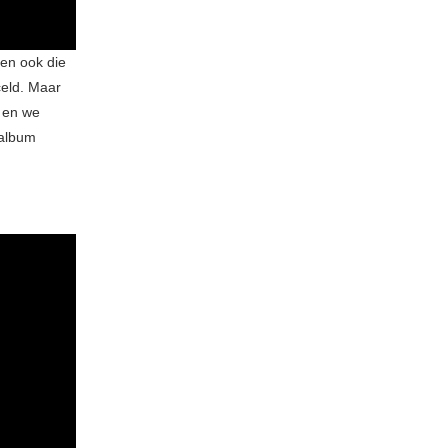
 en ook die
celd. Maar
n en we
 album