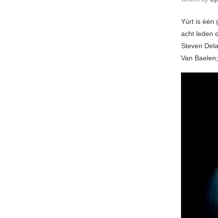
Yùrt is één
acht leden 
Steven Del
Van Baelen;