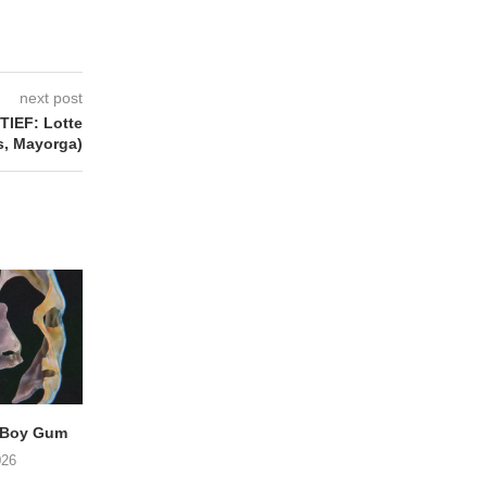
next post
IEF: Lotte
s, Mayorga)
 Boy Gum
Vijf keer talent in
BERGAF met SWEL
Buurtkroeg MosCow
het podium
026
05/08/2026
05/08/2026