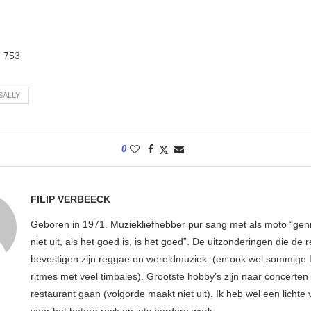
:
753
SALLY
0
FILIP VERBEECK
Geboren in 1971. Muziekliefhebber pur sang met als moto “ge
niet uit, als het goed is, is het goed”. De uitzonderingen die de r
bevestigen zijn reggae en wereldmuziek. (en ook wel sommige 
ritmes met veel timbales). Grootste hobby’s zijn naar concerten
restaurant gaan (volgorde maakt niet uit). Ik heb wel een lichte
voor het betere rock en iets hardere werk.