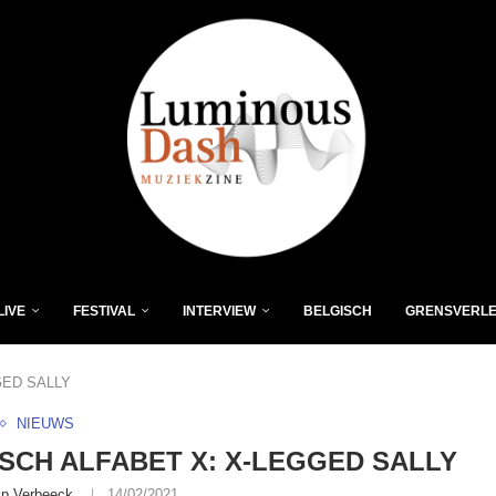
LIVE
FESTIVAL
INTERVIEW
BELGISCH
GRENSVERL
GED SALLY
NIEUWS
SCH ALFABET X: X-LEGGED SALLY
lip Verbeeck
14/02/2021