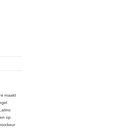
nre maakt
egel
Latino
 en op
 voorkeur