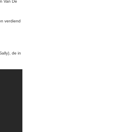
im Van De
en verdiend
lly), de in