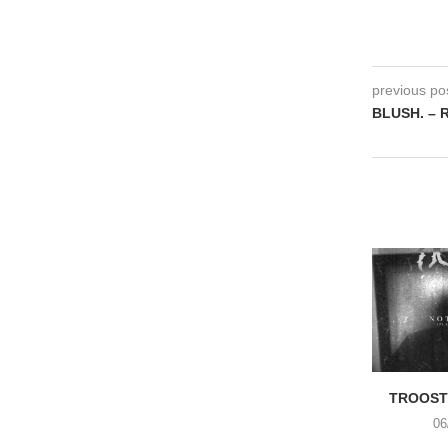
previous po
BLUSH. – 
TROOST 
06