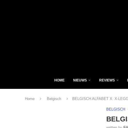
HOME
NIEUWS
REVIEWS
Home
Belgisch
BELGISCH ALFABET X: X-LEG
BELGISCH
BELGI
written by
Fi