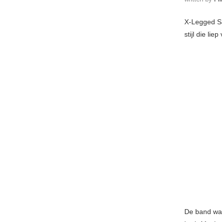
X-Legged Sa
stijl die li
De band was