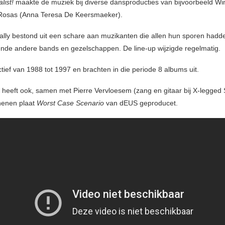
ist!
maakte de muziek bij diverse dansproducties van bijvoorbeeld W
Rosas (Anna Teresa De Keersmaeker).
lly bestond uit een schare aan muzikanten die allen hun sporen hadd
llende andere bands en gezelschappen. De line-up wijzigde regelmatig.
tief van 1988 tot 1997 en brachten in die periode 8 albums uit.
heeft ook, samen met Pierre Vervloesem (zang en gitaar bij X-legged Sa
henen plaat
Worst Case Scenario
van dEUS geproducet.