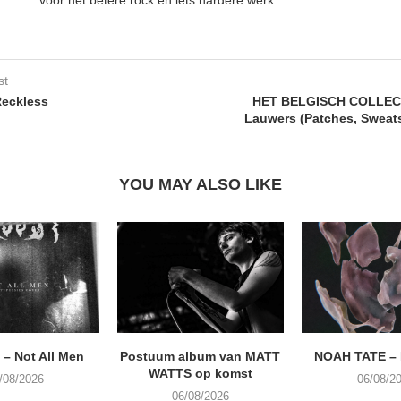
st
Reckless
HET BELGISCH COLLECT
Lauwers (Patches, Sweat
YOU MAY ALSO LIKE
– Not All Men
Postuum album van MATT
NOAH TATE –
WATTS op komst
/08/2026
06/08/2
06/08/2026