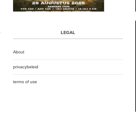
LEGAL
About
privacybeleid
terms of use