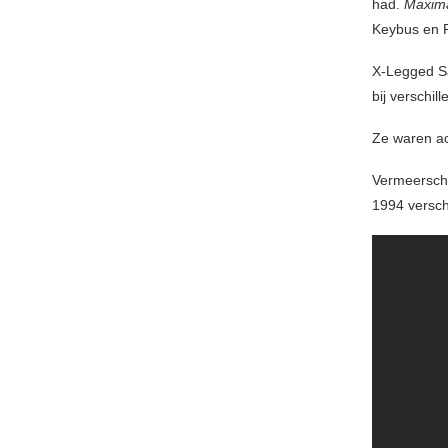
had.
Maximal
Keybus en 
X-Legged Sa
bij verschi
Ze waren ac
Vermeersch 
1994 versc