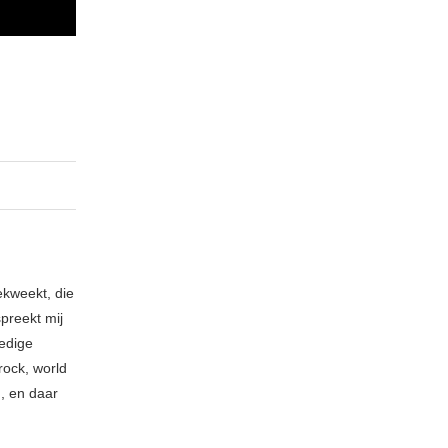
ekweekt, die
spreekt mij
ledige
rock, world
n, en daar