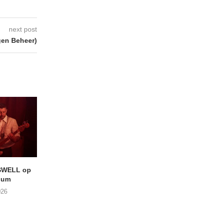
next post
gen Beheer)
SWELL op
LIGHTSPEED speelt met
Uitheems Geduister
ium
THE SHEILA DIVINE in De...
02/08/2026
026
04/08/2026