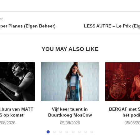
st
per Planes (Eigen Beheer)
LESS AUTRE – Le Prix (Ei
YOU MAY ALSO LIKE
album van MATT
Vijf keer talent in
BERGAF met 
S op komst
Buurtkroeg MosCow
het pod
/08/2026
05/08/2026
05/08/2