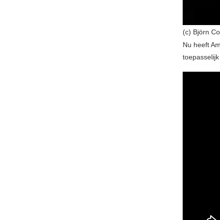
(c) Björn C
Nu heeft A
toepasselijk