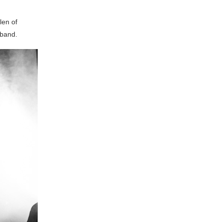
len of
 band.