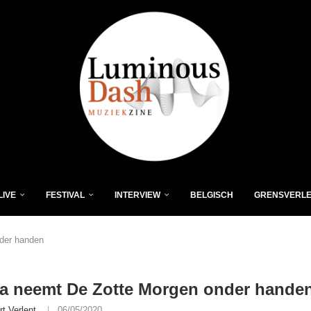
LIVE
FESTIVAL
INTERVIEW
BELGISCH
GRENSVERL
der handen
a neemt De Zotte Morgen onder hande
rt Verlent
06/05/2020