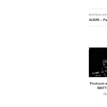
previous po
AUDRI – Pa
Postuum 
WATT
06