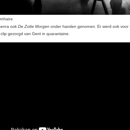
omhaire
menra ook
De Zotte Morgen
onder handen genomen. Er werd ook voor
 clip gezorgd van Gent in quarantaine.