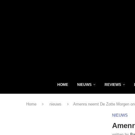
HOME
NIEUWS
REVIEWS
Home
nieuws
Amenra neemt De Zotte Morgen on
NIEUWS
Amenr
written by
Ba