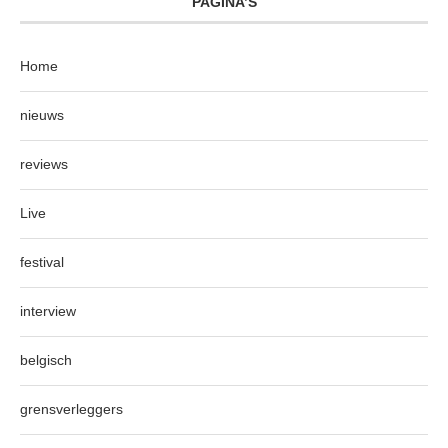
PAGINA’S
Home
nieuws
reviews
Live
festival
interview
belgisch
grensverleggers