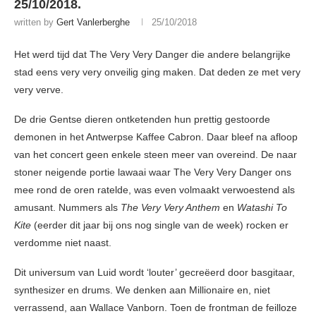
25/10/2018.
written by
Gert Vanlerberghe
25/10/2018
Het werd tijd dat The Very Very Danger die andere belangrijke
stad eens very very onveilig ging maken. Dat deden ze met very
very verve.
De drie Gentse dieren ontketenden hun prettig gestoorde
demonen in het Antwerpse Kaffee Cabron. Daar bleef na afloop
van het concert geen enkele steen meer van overeind. De naar
stoner neigende portie lawaai waar The Very Very Danger ons
mee rond de oren ratelde, was even volmaakt verwoestend als
amusant. Nummers als
The Very Very Anthem
en
Watashi To
Kite
(eerder dit jaar bij ons nog single van de week) rocken er
verdomme niet naast.
Dit universum van Luid wordt ‘louter’ gecreëerd door basgitaar,
synthesizer en drums. We denken aan Millionaire en, niet
verrassend, aan Wallace Vanborn. Toen de frontman de feilloze