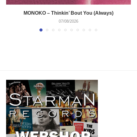
MONOKO – Thinkin’ Bout You (Always)
07/08/2026