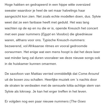
Hoge hakken en gedrapeerd in een hippe witte oversized
sweater waardoor je heel de set maar halvelings haar
aangezicht kon zien. Net zoals echte modellen doen, dus. Sylvie
weet dat ze een fanbase heeft met geduld. Het was lang
wachten op de ep en nu die er is, opende Kreusch het concert
met een paar nummers (
Egypt
en
Voodoo
) die gloednieuw
waren, althans voor ons. Typische Kreusch-nummers:
bezwerend, vol Afrikaanse ritmes en vooral gedroomde
oorwurmen. Het enige wat een mens hoopt is dat het deze keer
wat minder lang zal duren vooraleer we deze nieuwe songs ook
in de huiskamer kunnen omarmen.
De saxofoon van Mattias verried onmiddellijk dat
Come Around
uit de boxen zou schallen. Heerlijke muziek om ’s nachts door
de straten te verdwalen met de sensuele lolita-achtige stem van
Sylvie als lokroep. Je kan het erger treffen in het leven.
Er volgden nog een paar nieuwe nummers (
The Goes