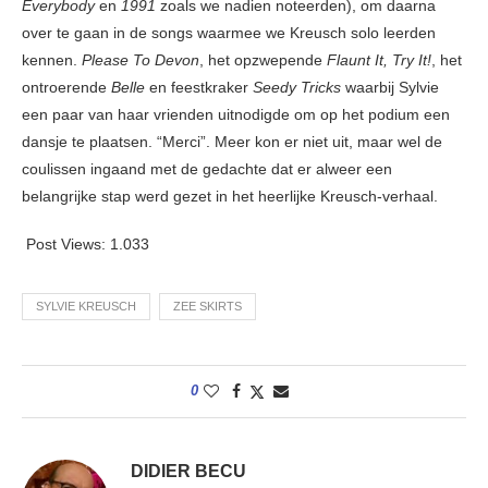
Everybody
en
1991
zoals we nadien noteerden), om daarna
over te gaan in de songs waarmee we Kreusch solo leerden
kennen.
Please To Devon
, het opzwepende
Flaunt It, Try It!
, het
ontroerende
Belle
en feestkraker
Seedy Tricks
waarbij Sylvie
een paar van haar vrienden uitnodigde om op het podium een
dansje te plaatsen. “Merci”. Meer kon er niet uit, maar wel de
coulissen ingaand met de gedachte dat er alweer een
belangrijke stap werd gezet in het heerlijke Kreusch-verhaal.
Post Views:
1.033
SYLVIE KREUSCH
ZEE SKIRTS
0
DIDIER BECU