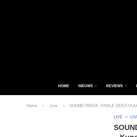
HOME
NIEUWS
REVIEWS
Home
Live
SOUND TRACK: FINALE OOST-VLAAND
LIVE
LI
SOUND