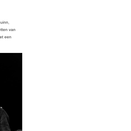
uinn,
etten van
et een