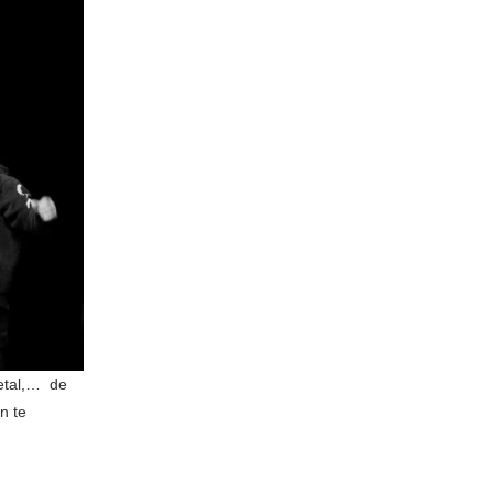
metal,… de
n te