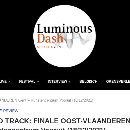
LIVE
FESTIVAL
INTERVIEW
BELGISCH
GRENSVERL
EREN Gent – Kunstencentrum Vooruit (18/12/2021)
VE REVIEW
 TRACK: FINALE OOST-VLAANDEREN