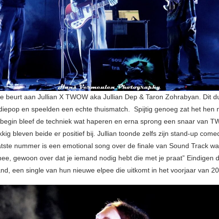
de beurt aan Jullian X TWOW aka Jullian Dep & Taron Zohrabyan. Dit d
iepop en speelden een echte thuismatch. Spijtig genoeg zat het hen n
 begin bleef de techniek wat haperen en erna sprong een snaar van T
kkig bleven beide er positief bij. Jullian toonde zelfs zijn stand-up come
atste nummer is een emotional song over de finale van Sound Track wa
ee, gewoon over dat je iemand nodig hebt die met je praat” Eindigen 
d, een single van hun nieuwe elpee die uitkomt in het voorjaar van 2