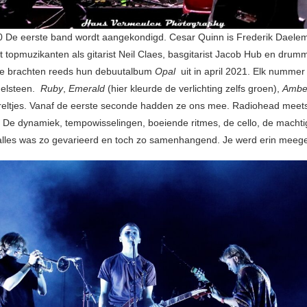
0 De eerste band wordt aangekondigd. Cesar Quinn is Frederik Daele
 topmuzikanten als gitarist Neil Claes, basgitarist Jacob Hub en drumm
e brachten reeds hun debuutalbum
Opal
uit in april 2021. Elk numme
delsteen.
Ruby
,
Emerald
(hier kleurde de verlichting zelfs groen),
Ambe
reltjes. Vanaf de eerste seconde hadden ze ons mee. Radiohead meet
 De dynamiek, tempowisselingen, boeiende ritmes, de cello, de macht
lles was zo gevarieerd en toch zo samenhangend. Je werd erin meeg