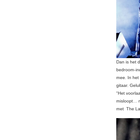
Dan is het 
bedroom-ind
mee. In het
gitaar. Gelu
“Het voorla
misloopt… n
met The Lan