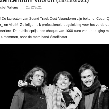
tencentrum Vooruit (18/12/2021)
esbet Willems
20/12/2021
r! De laureaten van Sound Track Oost-Vlaanderen zijn bekend. Cesar Q
_ en Alioth! Ze krijgen elk professionele begeleiding voor het verderz
arrière. De publieksprijs, een cheque van 1000 euro van Lotto, ging m
n 4 stemmen, naar de metalband Scarificator.