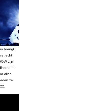
uo brengt
iet echt
WOW zijn
diantalent.
ar alles
deden ze
022.