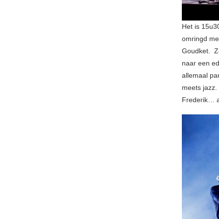
Het is 15u3
omringd met
Goudket. Z
naar een e
allemaal pa
meets jazz.
Frederik… a