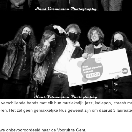
verschillende bands met elk hun muziekstijl: jazz, indiepop, thrash 
ren. Het zal geen gemakkelijke klus geweest zijn om daaruit 3 laureate
 we onbevooroordeeld naar de Vooruit te Gent.