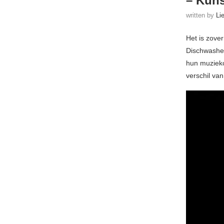
– Kuns
written by
Li
Het is zove
Dischwasher
hun muziekc
verschil va