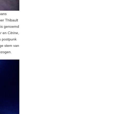
mans
er Thibault
r is genoemd
r
en
Citrine
,
s postpunk
ige stem van
ezogen.