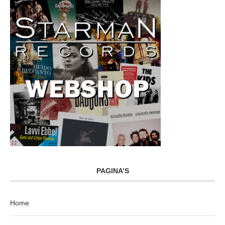
PAGINA’S
Home