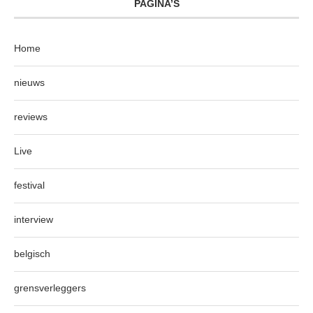
PAGINA’S
Home
nieuws
reviews
Live
festival
interview
belgisch
grensverleggers