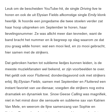
Leuk om de bescheiden YouTube-hit, de single
Driving
live te
horen en ook de uit Elysian Fields afkomstige single
Emily
klonk
heerlijk. Ik hoorde een jongedame die twee stoelen verder zat
haar hoop uitspreken om
September
te horen, haar
lievelingsnummer. Ze was allicht meer dan tevreden, want de
band bracht het nummer en ik begreep op slag waarom ze dat
zou graag wilde horen: wat een mooi lied, en zo mooi gebracht,
hier samen met de strijkers.
Dat gebroken harten tot sublieme liedjes kunnen leiden, is de
meeste muziekfanaten wel bekend, er zijn voorbeelden te over.
Het geldt ook voor
Fluttered,
donderdagavond ook met strijkers
erbij. Bij
Elysian Fields
, samen met
September
en
Fluttered
een
instant favoriet van uw dienaar, voegden die strijkers nog extra
dramatiek en dynamiek toe.
Snow Geese Calling
was magnifiek,
niet in het minst door die sensuele en sublieme sax van Katrien
Van Mele, en weerom de fijne samenzang van Sophie en