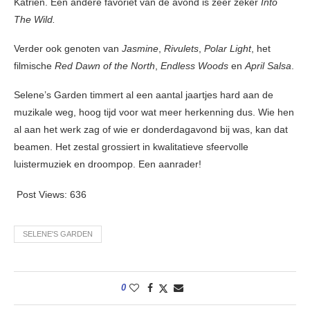
Katrien. Een andere favoriet van de avond is zeer zeker
Into
The Wild.
Verder ook genoten van
Jasmine
,
Rivulets
,
Polar Light
, het
filmische
Red Dawn of the North
,
Endless Woods
en
April Salsa
.
Selene’s Garden timmert al een aantal jaartjes hard aan de
muzikale weg, hoog tijd voor wat meer herkenning dus. Wie hen
al aan het werk zag of wie er donderdagavond bij was, kan dat
beamen. Het zestal grossiert in kwalitatieve sfeervolle
luistermuziek en droompop. Een aanrader!
Post Views:
636
SELENE'S GARDEN
0