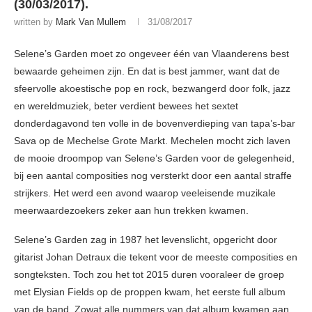
(30/03/2017).
written by
Mark Van Mullem
31/08/2017
Selene’s Garden moet zo ongeveer één van Vlaanderens best
bewaarde geheimen zijn. En dat is best jammer, want dat de
sfeervolle akoestische pop en rock, bezwangerd door folk, jazz
en wereldmuziek, beter verdient bewees het sextet
donderdagavond ten volle in de bovenverdieping van tapa’s-bar
Sava op de Mechelse Grote Markt. Mechelen mocht zich laven
de mooie droompop van Selene’s Garden voor de gelegenheid,
bij een aantal composities nog versterkt door een aantal straffe
strijkers. Het werd een avond waarop veeleisende muzikale
meerwaardezoekers zeker aan hun trekken kwamen.
Selene’s Garden zag in 1987 het levenslicht, opgericht door
gitarist Johan Detraux die tekent voor de meeste composities en
songteksten. Toch zou het tot 2015 duren vooraleer de groep
met Elysian Fields op de proppen kwam, het eerste full album
van de band. Zowat alle nummers van dat album kwamen aan