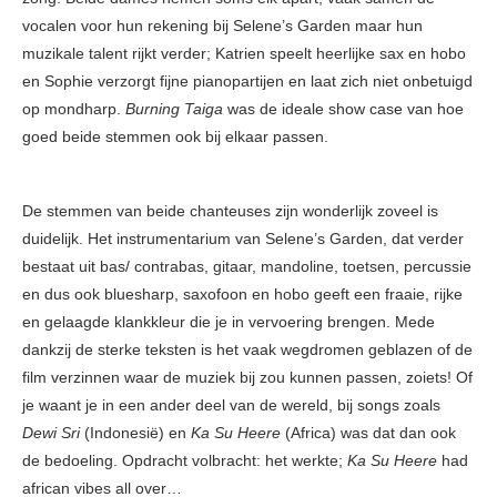
vocalen voor hun rekening bij Selene’s Garden maar hun
muzikale talent rijkt verder; Katrien speelt heerlijke sax en hobo
en Sophie verzorgt fijne pianopartijen en laat zich niet onbetuigd
op mondharp.
Burning Taiga
was de ideale show case van hoe
goed beide stemmen ook bij elkaar passen.
De stemmen van beide chanteuses zijn wonderlijk zoveel is
duidelijk. Het instrumentarium van Selene’s Garden, dat verder
bestaat uit bas/ contrabas, gitaar, mandoline, toetsen, percussie
en dus ook bluesharp, saxofoon en hobo geeft een fraaie, rijke
en gelaagde klankkleur die je in vervoering brengen. Mede
dankzij de sterke teksten is het vaak wegdromen geblazen of de
film verzinnen waar de muziek bij zou kunnen passen, zoiets! Of
je waant je in een ander deel van de wereld, bij songs zoals
Dewi Sri
(Indonesië) en
Ka Su Heere
(Africa) was dat dan ook
de bedoeling. Opdracht volbracht: het werkte;
Ka Su Heere
had
african vibes all over…