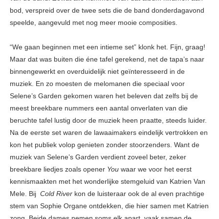
bod, verspreid over de twee sets die de band donderdagavond
speelde, aangevuld met nog meer mooie composities.
“We gaan beginnen met een intieme set” klonk het. Fijn, graag!
Maar dat was buiten die éne tafel gerekend, net de tapa’s naar
binnengewerkt en overduidelijk niet geïnteresseerd in de
muziek. En zo moesten de melomanen die speciaal voor
Selene’s Garden gekomen waren het beleven dat zelfs bij de
meest breekbare nummers een aantal onverlaten van die
beruchte tafel lustig door de muziek heen praatte, steeds luider.
Na de eerste set waren de lawaaimakers eindelijk vertrokken en
kon het publiek volop genieten zonder stoorzenders. Want de
muziek van Selene’s Garden verdient zoveel beter, zeker
breekbare liedjes zoals opener
You
waar we voor het eerst
kennismaakten met het wonderlijke stemgeluid van Katrien Van
Mele. Bij
Cold River
kon de luisteraar ook de al even prachtige
stem van Sophie Organe ontdekken, die hier samen met Katrien
zong. Beide dames nemen soms elk apart, vaak samen de