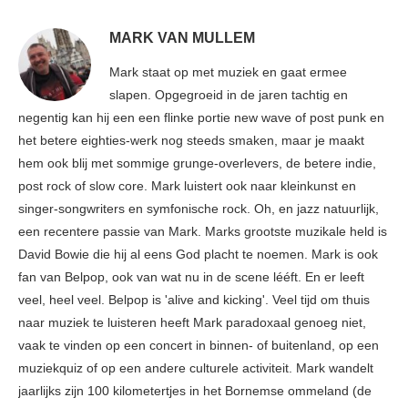
MARK VAN MULLEM
Mark staat op met muziek en gaat ermee
slapen. Opgegroeid in de jaren tachtig en
negentig kan hij een een flinke portie new wave of post punk en
het betere eighties-werk nog steeds smaken, maar je maakt
hem ook blij met sommige grunge-overlevers, de betere indie,
post rock of slow core. Mark luistert ook naar kleinkunst en
singer-songwriters en symfonische rock. Oh, en jazz natuurlijk,
een recentere passie van Mark. Marks grootste muzikale held is
David Bowie die hij al eens God placht te noemen. Mark is ook
fan van Belpop, ook van wat nu in de scene lééft. En er leeft
veel, heel veel. Belpop is 'alive and kicking'. Veel tijd om thuis
naar muziek te luisteren heeft Mark paradoxaal genoeg niet,
vaak te vinden op een concert in binnen- of buitenland, op een
muziekquiz of op een andere culturele activiteit. Mark wandelt
jaarlijks zijn 100 kilometertjes in het Bornemse ommeland (de