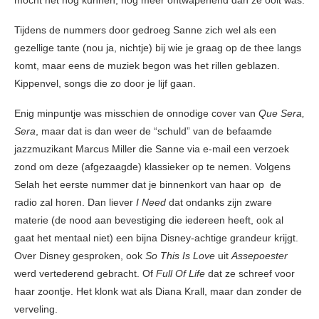
mocht het nog kunnen, nog meer ontwapenend dan ze ooit was.
Tijdens de nummers door gedroeg Sanne zich wel als een
gezellige tante (nou ja, nichtje) bij wie je graag op de thee langs
komt, maar eens de muziek begon was het rillen geblazen.
Kippenvel, songs die zo door je lijf gaan.
Enig minpuntje was misschien de onnodige cover van
Que Sera,
Sera
, maar dat is dan weer de “schuld” van de befaamde
jazzmuzikant Marcus Miller die Sanne via e-mail een verzoek
zond om deze (afgezaagde) klassieker op te nemen. Volgens
Selah het eerste nummer dat je binnenkort van haar op de
radio zal horen. Dan liever
I Need
dat ondanks zijn zware
materie (de nood aan bevestiging die iedereen heeft, ook al
gaat het mentaal niet) een bijna Disney-achtige grandeur krijgt.
Over Disney gesproken, ook
So This Is Love
uit
Assepoester
werd vertederend gebracht. Of
Full Of Life
dat ze schreef voor
haar zoontje. Het klonk wat als Diana Krall, maar dan zonder de
verveling.