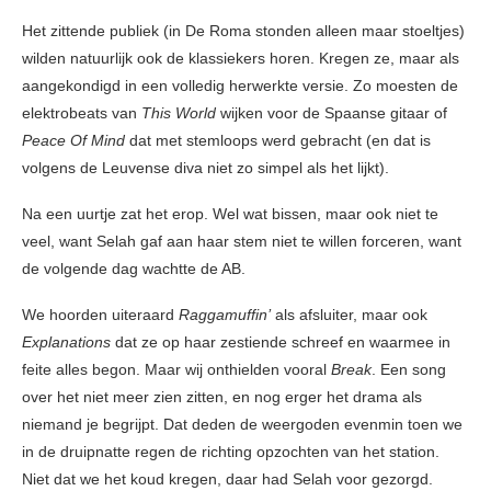
Het zittende publiek (in De Roma stonden alleen maar stoeltjes)
wilden natuurlijk ook de klassiekers horen. Kregen ze, maar als
aangekondigd in een volledig herwerkte versie. Zo moesten de
elektrobeats van
This World
wijken voor de Spaanse gitaar of
Peace Of Mind
dat met stemloops werd gebracht (en dat is
volgens de Leuvense diva niet zo simpel als het lijkt).
Na een uurtje zat het erop. Wel wat bissen, maar ook niet te
veel, want Selah gaf aan haar stem niet te willen forceren, want
de volgende dag wachtte de AB.
We hoorden uiteraard
Raggamuffin’
als afsluiter, maar ook
Explanations
dat ze op haar zestiende schreef en waarmee in
feite alles begon. Maar wij onthielden vooral
Break
. Een song
over het niet meer zien zitten, en nog erger het drama als
niemand je begrijpt. Dat deden de weergoden evenmin toen we
in de druipnatte regen de richting opzochten van het station.
Niet dat we het koud kregen, daar had Selah voor gezorgd.