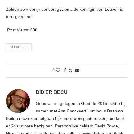
Zelden zo’n eerlijk concert gezien…de koningin van Leuven is
terug, en hoe!
Post Views:
690
SELAH SUE
0
DIDIER BECU
Geboren en getogen in Gent. In 2015 richtte hij
samen met Ann Cnockaert Luminous Dash op.
Buiten muziek en uitgaan bijzonder weinig interesses, omdat ik
er 24 uur mee bezig ben. Persoonlijke helden: David Bowie,
Nico, The Fall, The Sound, Talk Talk. Eeuwige liefde aan Peuk,