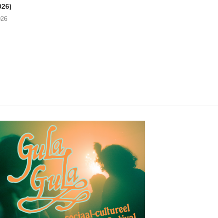
026)
SWINNEN Parkpop,
Star (21/07/2026
Mechelen, Kruidtuin...
026
24/07/2026
24/07/2026