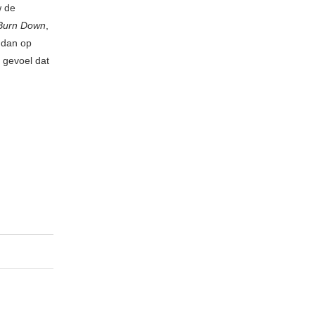
w de
Burn Down
,
 dan op
 gevoel dat