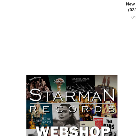
New
(02
04