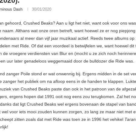
2020).
minous Dash
30/01/2020
an gehoord, Crushed Beaks? Aan u ligt het niet, want ook voor ons was
 naam. Althans wat onze oren betreft, want hoewel ze er nog piepjong u
ondenaars al meer dan vijf jaar muzikaal actief. Reeds twee albums op
delen met Ride. Of dat een voordeel is betwijfelen we, want hoewel dit 
in de vroegere verdiensten van Blur en (mocht u ze zich noch herinner
en uur later genadeloos weggemaaid door de bulldozer die Ride was.
nd zanger Poile stond er wat onwennig bij. Ergens midden in de set ve
 zanger het publiek om na afloop eens in de handen te klappen. Lukt
muziek van Crushed Beaks paste dan ook in het patroon van de afgeza
ers, ergens hopen dat 1991 ooit nog eens zou terugkomen. Zal het no
anks dat ligt Crushed Beaks wel ergens bovenaan de stapel van bandj
 wel voor iets mooi zouden kunnen zorgen, zo lang ze maar niet met ee
cheept zitten zoals dat met Ride was toen ze in 1996 het vehikel
Taran
lijk!