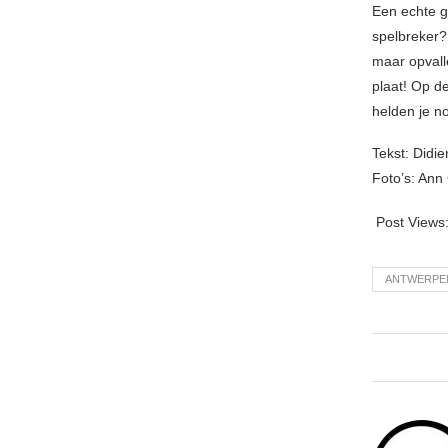
Een echte g
spelbreker?
maar opvall
plaat! Op d
helden je no
Tekst: Didie
Foto’s: Ann
Post Views
ANTWERPE