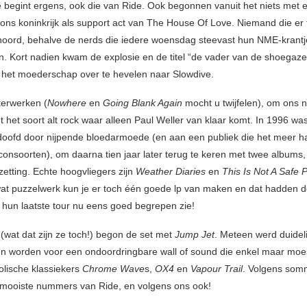
e begint ergens, ook die van Ride. Ook begonnen vanuit het niets met 
 ons koninkrijk als support act van The House Of Love. Niemand die er 
oord, behalve de nerds die iedere woensdag steevast hun NME-krantj
en. Kort nadien kwam de explosie en de titel “de vader van de shoegaze
 het moederschap over te hevelen naar Slowdive.
erwerken (
Nowhere
en
Going Blank Again
mocht u twijfelen), om ons n
t het soort alt rock waar alleen Paul Weller van klaar komt. In 1996 wa
oofd door nijpende bloedarmoede (en aan een publiek die het meer h
consoorten), om daarna tien jaar later terug te keren met twee albums,
zetting. Echte hoogvliegers zijn
Weather Diaries
en
This Is Not A Safe 
at puzzelwerk kun je er toch één goede lp van maken en dat hadden 
 hun laatste tour nu eens goed begrepen zie!
(wat dat zijn ze toch!) begon de set met
Jump Jet
. Meteen werd duideli
n worden voor een ondoordringbare wall of sound die enkel maar moest
lische klassiekers
Chrome Wave
s,
OX4
en
Vapour Trail
. Volgens som
mooiste nummers van Ride, en volgens ons ook!