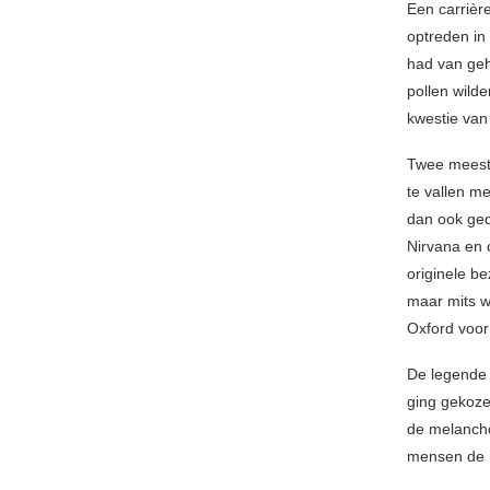
Een carrièr
optreden in
had van geh
pollen wild
kwestie van
Twee meest
te vallen me
dan ook ged
Nirvana en 
originele be
maar mits w
Oxford voor
De legende 
ging gekoze
de melancho
mensen de 