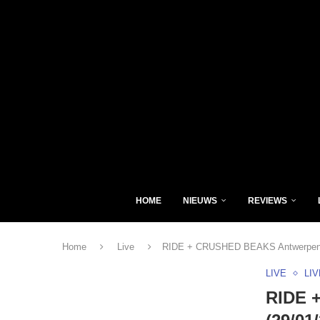
HOME
NIEUWS
REVIEWS
Home
Live
RIDE + CRUSHED BEAKS Antwerpen, T
LIVE
LI
RIDE 