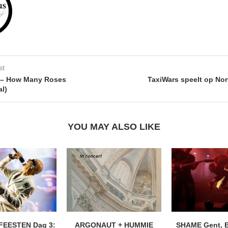
st
– How Many Roses
TaxiWars speelt op Nor
al)
YOU MAY ALSO LIKE
FEESTEN Dag 3:
ARGONAUT + HUMMIE
SHAME Gent, 