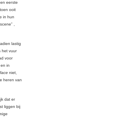
een eerste
toen ooit
e in hun
scene” ,
adien lastig
s het vuur
ad voor
 en in
Place
niet,
de heren van
jk dat er
 liggen bij
mige