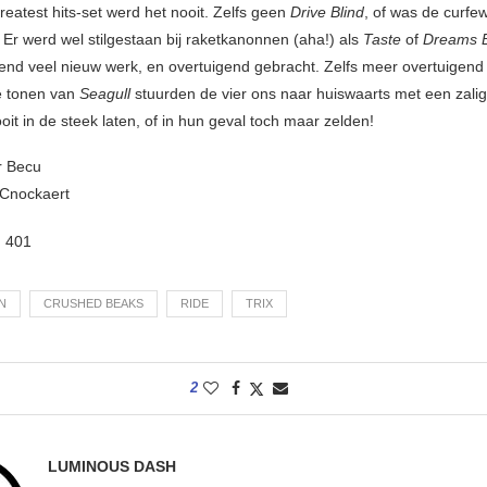
reatest hits-set werd het nooit. Zelfs geen
Drive Blind
, of was de curfe
 Er werd wel stilgestaan bij raketkanonnen (aha!) als
Taste
of
Dreams 
end veel nieuw werk, en overtuigend gebracht. Zelfs meer overtuigend
e tonen van
Seagull
stuurden de vier ons naar huiswaarts met een zalig
oit in de steek laten, of in hun geval toch maar zelden!
r Becu
 Cnockaert
:
401
N
CRUSHED BEAKS
RIDE
TRIX
2
LUMINOUS DASH