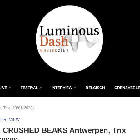
LIVE
FESTIVAL
INTERVIEW
BELGISCH
GRENSVERL
rix (29/01/2020).
VE REVIEW
+ CRUSHED BEAKS Antwerpen, Trix