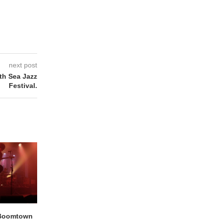
next post
th Sea Jazz
Festival.
Boomtown
THE PHILIPS & GUY
EMPTY HEAD Gent, 