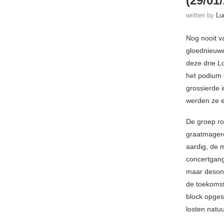
(29/01/
written by
Lu
Nog nooit v
gloednieuwe
deze drie L
het podium 
grossierde 
werden ze e
De groep ro
graatmagere
aardig, de 
concertgang
maar desond
de toekomst
block opges
losten natuur