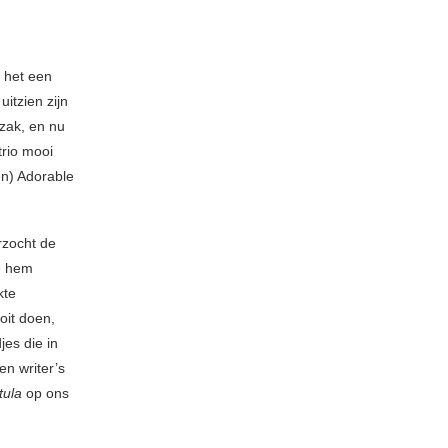
 het een
itzien zijn
 zak, en nu
trio mooi
en) Adorable
rzocht de
e hem
kte
oit doen,
es die in
n writer’s
tula
op ons