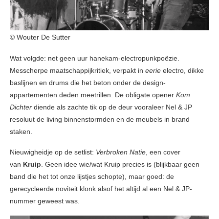
© Wouter De Sutter
Wat volgde: net geen uur hanekam-electropunkpoëzie.
Messcherpe maatschappijkritiek, verpakt in
eerie
electro, dikke
baslijnen en drums die het beton onder de design-
appartementen deden meetrillen. De obligate opener
Kom
Dichter
diende als zachte tik op de deur vooraleer Nel & JP
resoluut de living binnenstormden en de meubels in brand
staken.
Nieuwigheidje op de setlist:
Verbroken Natie
, een cover
van
Kruip
. Geen idee wie/wat Kruip precies is (blijkbaar geen
band die het tot onze lijstjes schopte), maar goed: de
gerecycleerde noviteit klonk alsof het altijd al een Nel & JP-
nummer geweest was.