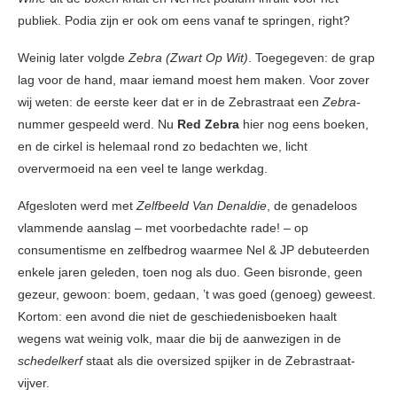
publiek. Podia zijn er ook om eens vanaf te springen, right?
Weinig later volgde
Zebra (Zwart Op Wit)
. Toegegeven: de grap
lag voor de hand, maar iemand moest hem maken. Voor zover
wij weten: de eerste keer dat er in de Zebrastraat een
Zebra
-
nummer gespeeld werd. Nu
Red Zebra
hier nog eens boeken,
en de cirkel is helemaal rond zo bedachten we, licht
oververmoeid na een veel te lange werkdag.
Afgesloten werd met
Zelfbeeld Van Denaldie
, de genadeloos
vlammende aanslag – met voorbedachte rade! – op
consumentisme en zelfbedrog waarmee Nel & JP debuteerden
enkele jaren geleden, toen nog als duo. Geen bisronde, geen
gezeur, gewoon: boem, gedaan, ’t was goed (genoeg) geweest.
Kortom: een avond die niet de geschiedenisboeken haalt
wegens wat weinig volk, maar die bij de aanwezigen in de
schedelkerf
staat als die oversized spijker in de Zebrastraat-
vijver.