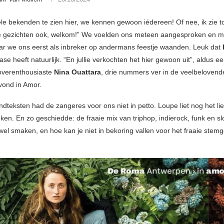
vele bekenden te zien hier, we kennen gewoon iédereen! Of nee, ik zie 
e gezichten ook, welkom!” We voelden ons meteen aangesproken en 
r we ons eerst als inbreker op andermans feestje waanden. Leuk dat
se heeft natuurlijk. “En jullie verkochten het hier gewoon uit”, aldus e
k overenthousiaste
Nina Ouattara
, drie nummers ver in de veelbelovende
ond in Amor.
ndteksten had de zangeres voor ons niet in petto. Loupe liet nog het lie
ken. En zo geschiedde: de fraaie mix van triphop, indierock, funk en s
el smaken, en hoe kan je niet in bekoring vallen voor het fraaie stemge