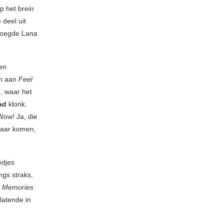
p het brein
 deel uit
 voegde Lana
een
en aan
Feel
, waar het
ad
klonk.
ow! Ja, die
maar komen,
edjes
gs straks,
r Memories
latende in