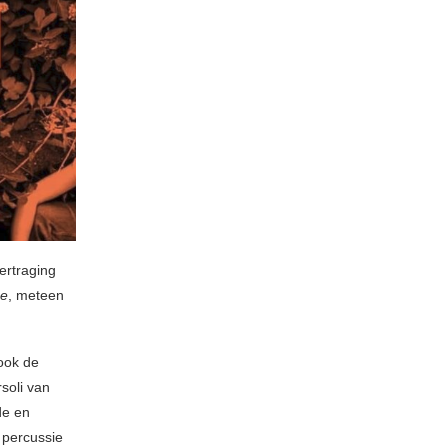
ertraging
ce
, meteen
ook de
rsoli van
de en
 percussie