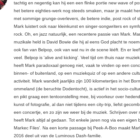
tachtig en negentig kan hij een een flinke portie new wave of p
het betere eighties-werk nog steeds smaken, maar je maakt hem
met sommige grunge-overlevers, de betere indie, post rock of s
Mark luistert ook naar kleinkunst en singer-songwriters en sym
rock. Oh, en jazz natuurlijk, een recentere passie van Mark. Ma
muzikale held is David Bowie die hij al eens God placht te noem
ook fan van Belpop, ook van wat nu in de scene lééft. En er leeft
veel. Belpop is 'alive and kicking'. Veel tijd om thuis naar muziek
heeft Mark paradoxaal genoeg niet, vaak te vinden op een conce
binnen- of buitenland, op een muziekquiz of op een andere cult
activiteit. Mark wandelt jaarlijks zijn 100 kilometertjes in het Bo
ommeland (de beruchte Dodentocht), is actief in het socio-cultu
en pikt graag een tentoonstelling mee, bij voorkeur over hede
kunst of fotografie, al dan niet tijdens een city-trip, liefst geco
een concertje, en zo zijn we weer bij de muziek. Schrijven over
heeft Mark altijd al gedaan. Tot enkele jaren nog via een eigen 
Markec Files'. Na een korte passage bij Peek-A-Boo maakt Mar
2016 deel uit van de Luminous Dash-familie.