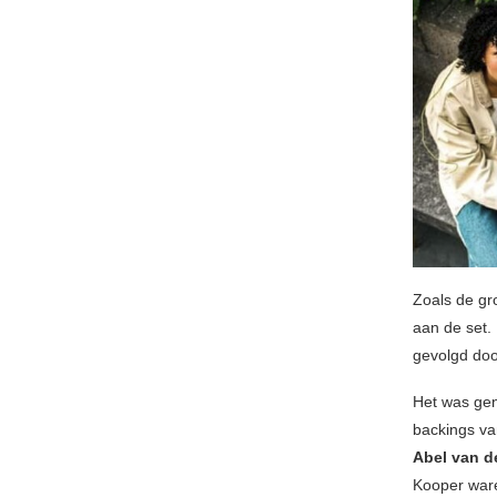
Zoals de gr
aan de set.
gevolgd do
Het was gen
backings va
Abel van d
Kooper ware