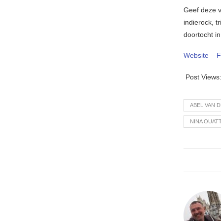
Geef deze v
indierock, 
doortocht i
Website
–
F
Post Views
ABEL VAN 
NINA OUAT