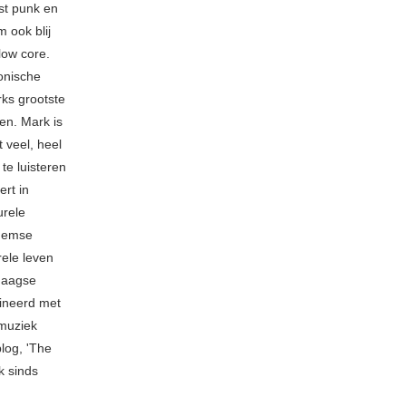
ost punk en
 ook blij
low core.
fonische
rks grootste
en. Mark is
 veel, heel
 te luisteren
rt in
urele
rnemse
rele leven
ndaagse
mbineerd met
 muziek
blog, 'The
k sinds