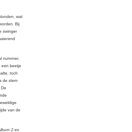
 stonden, wat
worden. Bij
ke swinger
aaierend
al nummer,
e een beetje
alte, toch
ra de stem
. De
ende
geweldige
tijde van de
Album 2
en