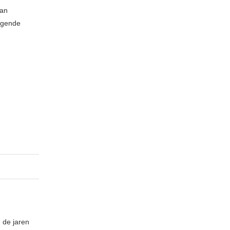
van
olgende
 de jaren