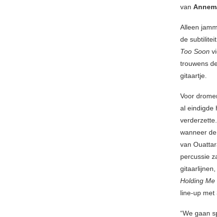
van
Annema
Alleen jamme
de subtilite
Too Soon
vi
trouwens de
gitaartje.
Voor dromer
al eindigde
verderzette
wanneer de 
van Ouattar
percussie z
gitaarlijnen
Holding Me 
line-up met
“We gaan spe