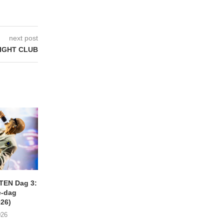
next post
IGHT CLUB
EN Dag 3:
ARGONAUT + HUMMIE
SHAME Gent, Boom
-dag
Begijnhofkerk, Mechelen
(23/07/2026)
026)
(25/07/2026)
26/07/2026
026
27/07/2026