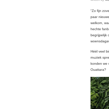
“Zo fijn zo
paar nieuw
welkom, waa
hechte fanba
begrijpelij
woensdagav
Héél veel bi
muziek spre
konden we w
Ouattara?