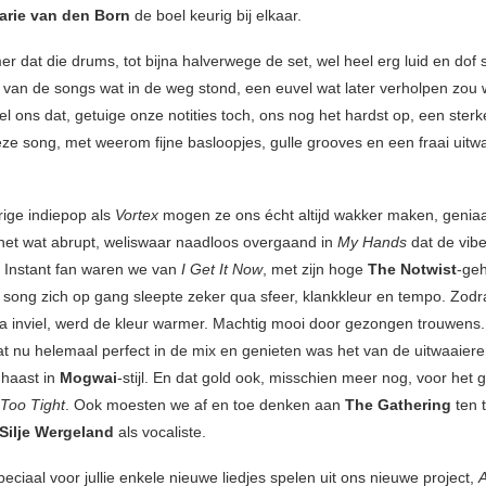
rie van den Born
de boel keurig bij elkaar.
r dat die drums, tot bijna halverwege de set, wel heel erg luid en dof
it van de songs wat in de weg stond, een euvel wat later verholpen zou 
el ons dat, getuige onze notities toch, ons nog het hardst op, een ster
ze song, met weerom fijne basloopjes, gulle grooves en een fraai uitw
ige indiepop als
Vortex
mogen ze ons écht altijd wakker maken, genia
 het wat abrupt, weliswaar naadloos overgaand in
My Hands
dat de vib
. Instant fan waren we van
I Get It Now
, met zijn hoge
The Notwist
-geh
song zich op gang sleepte zeker qua sfeer, klankkleur en tempo. Zod
a inviel, werd de kleur warmer. Machtig mooi door gezongen trouwens
at nu helemaal perfect in de mix en genieten was het van de uitwaaier
, haast in
Mogwai
-stijl. En dat gold ook, misschien meer nog, voor het 
Too Tight
. Ook moesten we af en toe denken aan
The Gathering
ten 
Silje Wergeland
als vocaliste.
ciaal voor jullie enkele nieuwe liedjes spelen uit ons nieuwe project,