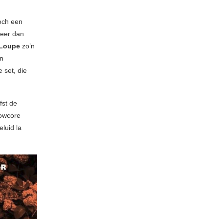
toch een
meer dan
Loupe
zo’n
en
 set, die
fst de
lowcore
luid la