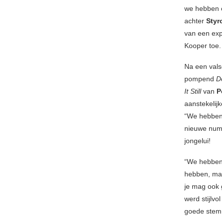
we hebben o
achter
Sty
van een exp
Kooper toe.
Na een valse
pompend
D
It Still
van
P
aanstekelij
“We hebben
nieuwe numm
jongelui!
“We hebben 
hebben, maa
je mag ook 
werd stijlv
goede stem