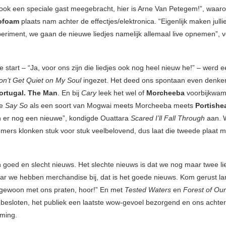
ok een speciale gast meegebracht, hier is Arne Van Petegem!”, waaro
rofoam
plaats nam achter de effectjes/elektronica. “Eigenlijk maken jullie
eriment, we gaan de nieuwe liedjes namelijk allemaal live opnemen”,
 start – “Ja, voor ons zijn die liedjes ook nog heel nieuw he!” – werd 
on’t Get Quiet on My Soul
ingezet. Het deed ons spontaan even denk
ortugal. The Man
. En bij
Cary
leek het wel of
Morcheeba
voorbijkwam
ke
Say So
als een soort van Mogwai meets Morcheeba meets
Portishe
 er nog een nieuwe”, kondigde Ouattara
Scared I’ll Fall Through
aan. W
ers klonken stuk voor stuk veelbelovend, dus laat die tweede plaat 
goed en slecht nieuws. Het slechte nieuws is dat we nog maar twee li
r we hebben merchandise bij, dat is het goede nieuws. Kom gerust lan
gewoon met ons praten, hoor!” En met
Tested Waters
en
Forest of Ou
ol besloten, het publiek een laatste wow-gevoel bezorgend en ons achter
ming.