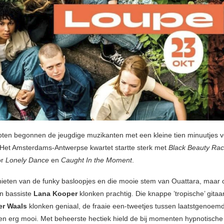
oten begonnen de jeugdige muzikanten met een kleine tien minuutjes v
 Het Amsterdams-Antwerpse kwartet startte sterk met
Black Beauty Ra
or
Lonely Dance
en
Caught In the Moment
.
ieten van de funky basloopjes en die mooie stem van Ouattara, maar 
n bassiste
Lana Kooper
klonken prachtig. Die knappe ’tropische’ gitaa
er Waals
klonken geniaal, de fraaie een-tweetjes tussen laatstgenoem
n erg mooi. Met beheerste hectiek hield de bij momenten hypnotische