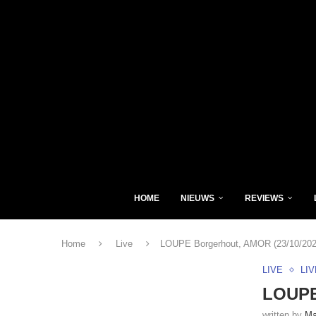
HOME
NIEUWS
REVIEWS
Home
Live
LOUPE Borgerhout, AMOR (23/10/202
LIVE
LI
LOUPE
written by
Ma