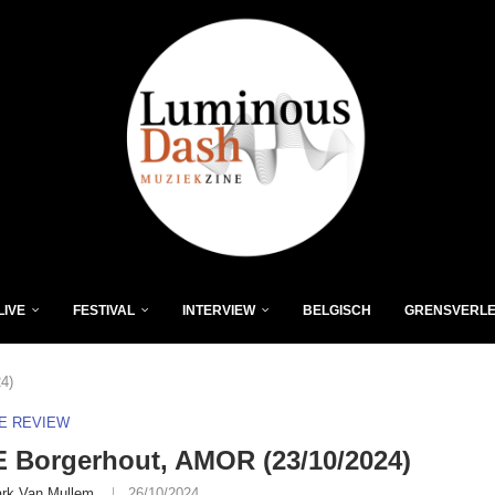
LIVE
FESTIVAL
INTERVIEW
BELGISCH
GRENSVERL
4)
VE REVIEW
 Borgerhout, AMOR (23/10/2024)
rk Van Mullem
26/10/2024