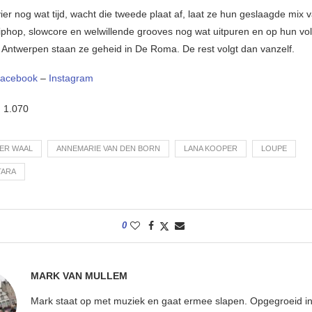
ier nog wat tijd, wacht die tweede plaat af, laat ze hun geslaagde mix 
triphop, slowcore en welwillende grooves nog wat uitpuren en op hun v
n Antwerpen staan ze geheid in De Roma. De rest volgt dan vanzelf.
acebook
–
Instagram
:
1.070
DER WAAL
ANNEMARIE VAN DEN BORN
LANA KOOPER
LOUPE
TARA
0
MARK VAN MULLEM
Mark staat op met muziek en gaat ermee slapen. Opgegroeid in