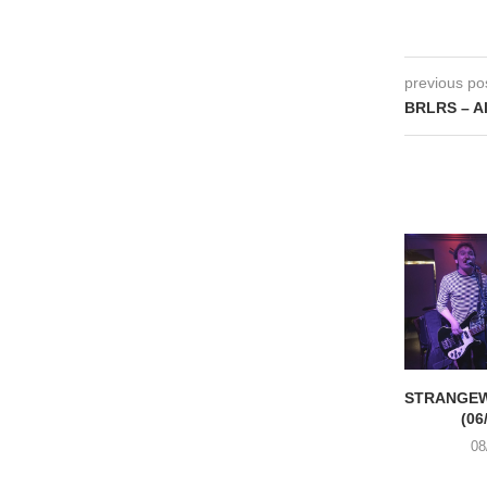
previous po
BRLRS – Al
STRANGEW
(06
08