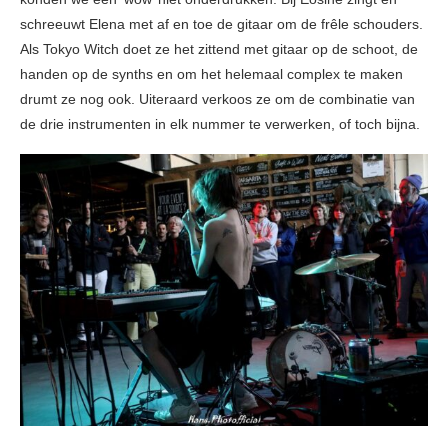
schreeuwt Elena met af en toe de gitaar om de frêle schouders.
Als Tokyo Witch doet ze het zittend met gitaar op de schoot, de
handen op de synths en om het helemaal complex te maken
drumt ze nog ook. Uiteraard verkoos ze om de combinatie van
de drie instrumenten in elk nummer te verwerken, of toch bijna.