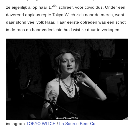
de
ze eigenlijk al op haar 17
schreef, vóór covid dus. Onder een
daverend applaus repte Tokyo Witch zich naar de merch, want
daar stond veel volk klaar. Haar eerste optreden was een schot
in de roos en haar vederlichte huid wist ze duur te verkopen.
instagram
TOKYO WITCH
/
La Source Beer Co.