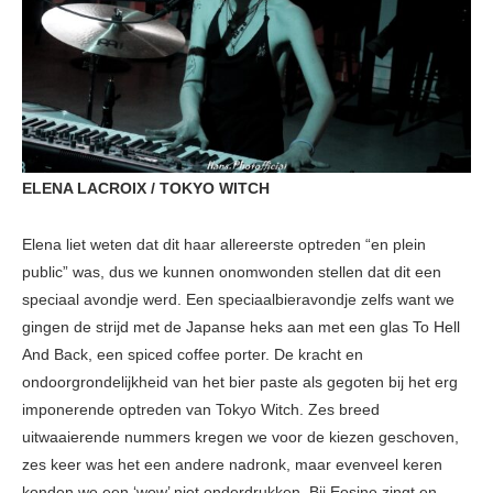
ELENA LACROIX / TOKYO WITCH
Elena liet weten dat dit haar allereerste optreden “en plein
public” was, dus we kunnen onomwonden stellen dat dit een
speciaal avondje werd. Een speciaalbieravondje zelfs want we
gingen de strijd met de Japanse heks aan met een glas To Hell
And Back, een spiced coffee porter. De kracht en
ondoorgrondelijkheid van het bier paste als gegoten bij het erg
imponerende optreden van Tokyo Witch. Zes breed
uitwaaierende nummers kregen we voor de kiezen geschoven,
zes keer was het een andere nadronk, maar evenveel keren
konden we een ‘wow’ niet onderdrukken. Bij Eosine zingt en