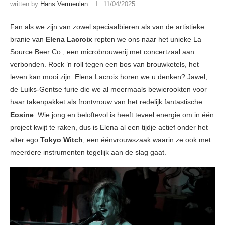
written by
Hans Vermeulen
11/04/2025
Fan als we zijn van zowel speciaalbieren als van de artistieke
branie van
Elena Lacroix
repten we ons naar het unieke La
Source Beer Co., een microbrouwerij met concertzaal aan
verbonden. Rock ’n roll tegen een bos van brouwketels, het
leven kan mooi zijn. Elena Lacroix horen we u denken? Jawel,
de Luiks-Gentse furie die we al meermaals bewierookten voor
haar takenpakket als frontvrouw van het redelijk fantastische
Eosine
. Wie jong en beloftevol is heeft teveel energie om in één
project kwijt te raken, dus is Elena al een tijdje actief onder het
alter ego
Tokyo Witch
, een éénvrouwszaak waarin ze ook met
meerdere instrumenten tegelijk aan de slag gaat.