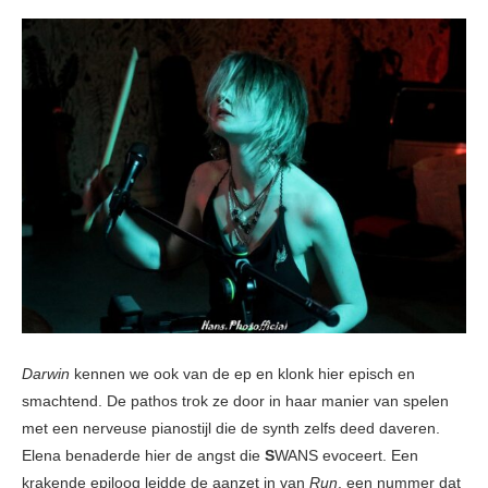
Darwin
kennen we ook van de ep en klonk hier episch en
smachtend. De pathos trok ze door in haar manier van spelen
met een nerveuse pianostijl die de synth zelfs deed daveren.
Elena benaderde hier de angst die
S
WANS evoceert. Een
krakende epiloog leidde de aanzet in van
Run
, een nummer dat