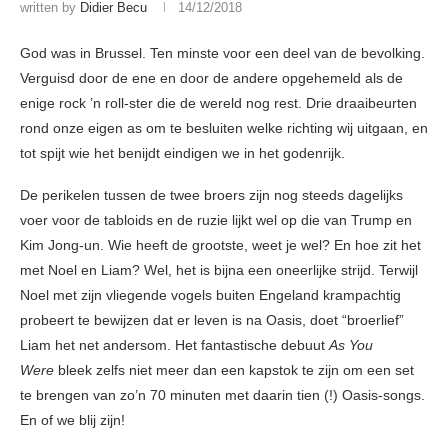
written by
Didier Becu
14/12/2018
God was in Brussel. Ten minste voor een deel van de bevolking.
Verguisd door de ene en door de andere opgehemeld als de
enige rock ’n roll-ster die de wereld nog rest. Drie draaibeurten
rond onze eigen as om te besluiten welke richting wij uitgaan, en
tot spijt wie het benijdt eindigen we in het godenrijk.
De perikelen tussen de twee broers zijn nog steeds dagelijks
voer voor de tabloids en de ruzie lijkt wel op die van Trump en
Kim Jong-un. Wie heeft de grootste, weet je wel? En hoe zit het
met Noel en Liam? Wel, het is bijna een oneerlijke strijd. Terwijl
Noel met zijn vliegende vogels buiten Engeland krampachtig
probeert te bewijzen dat er leven is na Oasis, doet “broerlief”
Liam het net andersom. Het fantastische debuut
As You
Were
bleek zelfs niet meer dan een kapstok te zijn om een set
te brengen van zo’n 70 minuten met daarin tien (!) Oasis-songs.
En of we blij zijn!