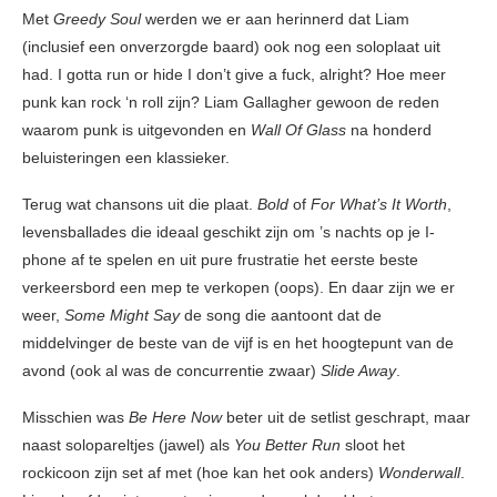
Met
Greedy Soul
werden we er aan herinnerd dat Liam
(inclusief een onverzorgde baard) ook nog een soloplaat uit
had. I gotta run or hide I don’t give a fuck, alright? Hoe meer
punk kan rock ‘n roll zijn? Liam Gallagher gewoon de reden
waarom punk is uitgevonden en
Wall Of Glass
na honderd
beluisteringen een klassieker.
Terug wat chansons uit die plaat.
Bold
of
For What’s It Worth
,
levensballades die ideaal geschikt zijn om ’s nachts op je I-
phone af te spelen en uit pure frustratie het eerste beste
verkeersbord een mep te verkopen (oops). En daar zijn we er
weer,
Some Might Say
de song die aantoont dat de
middelvinger de beste van de vijf is en het hoogtepunt van de
avond (ook al was de concurrentie zwaar)
Slide Away
.
Misschien was
Be Here Now
beter uit de setlist geschrapt, maar
naast solopareltjes (jawel) als
You Better Run
sloot het
rockicoon zijn set af met (hoe kan het ook anders)
Wonderwall
.