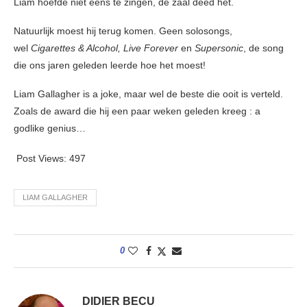
Liam hoefde niet eens te zingen, de zaal deed het.
Natuurlijk moest hij terug komen. Geen solosongs,
wel
Cigarettes & Alcohol,
Live Forever
en
Supersonic
, de song
die ons jaren geleden leerde hoe het moest!
Liam Gallagher is a joke, maar wel de beste die ooit is verteld.
Zoals de award die hij een paar weken geleden kreeg : a
godlike genius…
Post Views:
497
LIAM GALLAGHER
0
DIDIER BECU