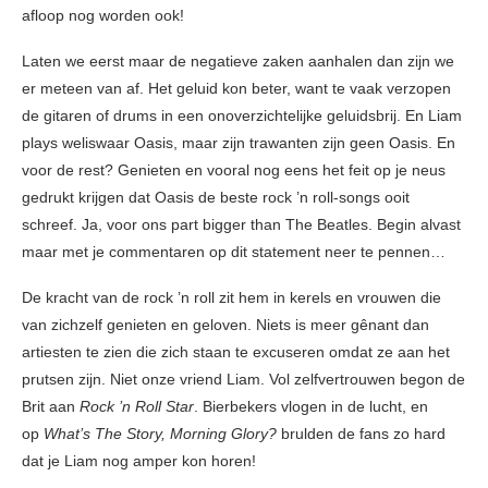
afloop nog worden ook!
Laten we eerst maar de negatieve zaken aanhalen dan zijn we
er meteen van af. Het geluid kon beter, want te vaak verzopen
de gitaren of drums in een onoverzichtelijke geluidsbrij. En Liam
plays weliswaar Oasis, maar zijn trawanten zijn geen Oasis. En
voor de rest? Genieten en vooral nog eens het feit op je neus
gedrukt krijgen dat Oasis de beste rock ’n roll-songs ooit
schreef. Ja, voor ons part bigger than The Beatles. Begin alvast
maar met je commentaren op dit statement neer te pennen…
De kracht van de rock ’n roll zit hem in kerels en vrouwen die
van zichzelf genieten en geloven. Niets is meer gênant dan
artiesten te zien die zich staan te excuseren omdat ze aan het
prutsen zijn. Niet onze vriend Liam. Vol zelfvertrouwen begon de
Brit aan
Rock ’n Roll Star
. Bierbekers vlogen in de lucht, en
op
What’s The Story, Morning Glory?
brulden de fans zo hard
dat je Liam nog amper kon horen!