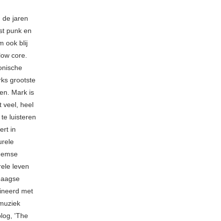
 de jaren
ost punk en
 ook blij
low core.
fonische
rks grootste
en. Mark is
 veel, heel
 te luisteren
rt in
urele
rnemse
rele leven
ndaagse
mbineerd met
 muziek
blog, 'The