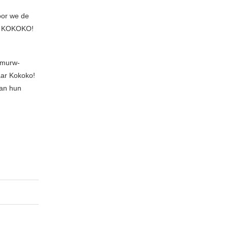
oor we de
zou KOKOKO!
 murw-
aar Kokoko!
van hun