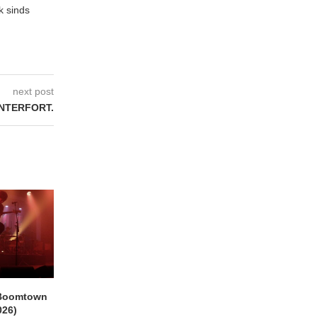
k sinds
next post
NTERFORT.
Boomtown
THE PHILIPS & GUY
EMPTY HEAD Gent, 
026)
SWINNEN Parkpop,
Star (21/07/2026