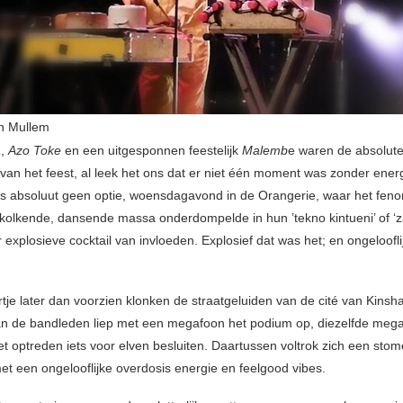
n Mullem
a
,
Azo Toke
en een uitgesponnen feestelijk
Malemb
e waren de absolut
 van het feest, al leek het ons dat er niet één moment was zonder ener
as absoluut geen optie, woensdagavond in de Orangerie, waar het fen
kolkende, dansende massa onderdompelde in hun ’tekno kintueni’ of ‘z
 explosieve cocktail van invloeden. Explosief dat was het; en ongelooflij
rtje later dan voorzien klonken de straatgeluiden van de cité van Kinsh
an de bandleden liep met een megafoon het podium op, diezelfde meg
het optreden iets voor elven besluiten. Daartussen voltrok zich een sto
et een ongelooflijke overdosis energie en feelgood vibes.