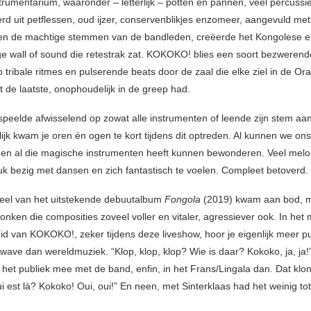
trumentarium, waaronder – letterlijk – potten en pannen, veel percussie
rd uit petflessen, oud ijzer, conservenblikjes enzomeer, aangevuld met
 en de machtige stemmen van de bandleden, creëerde het Kongolese 
e wall of sound die retestrak zat. KOKOKO! blies een soort bezwerend
tribale ritmes en pulserende beats door de zaal die elke ziel in de Or
t de laatste, onophoudelijk in de greep had.
 speelde afwisselend op zowat alle instrumenten of leende zijn stem aan
lijk kwam je oren én ogen te kort tijdens dit optreden. Al kunnen we ons
keen al die magische instrumenten heeft kunnen bewonderen. Veel me
uk bezig met dansen en zich fantastisch te voelen. Compleet betoverd.
eel van het uitstekende debuutalbum
Fongola
(2019) kwam aan bod, m
klonken die composities zoveel voller en vitaler, agressiever ook. In het m
uid van KOKOKO!, zeker tijdens deze liveshow, hoor je eigenlijk meer p
wave dan wereldmuziek. “Klop, klop, klop? Wie is daar? Kokoko, ja, ja!
het publiek mee met de band, enfin, in het Frans/Lingala dan. Dat klonk
 est là? Kokoko! Oui, oui!” En neen, met Sinterklaas had het weinig tot