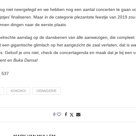
 nog niet neergelegd en we hebben nog een aantal concerten te gaan v
ijstjes’ finaliseren. Maar in de categorie plezantste feestje van 2019 
nnen dingen naar de eerste plaats.
elrechte aanslag op de dansbenen van álle aanwezigen, die compleet
 een gigantische glimlach op het aangezicht de zaal verlaten, dat is w
 is. Geloof je ons niet, check de concertagenda en maak dat je bij een 
bent en
Buka Dansa
!
:
537
E
KOKOKO!
ORANGERIE
0