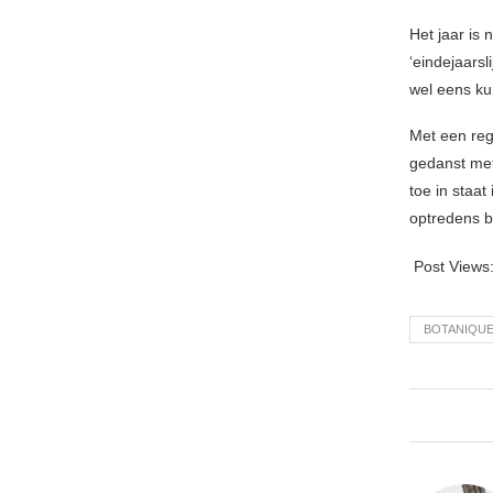
Het jaar is
‘eindejaarsl
wel eens ku
Met een reg
gedanst met
toe in staat
optredens 
Post Views
BOTANIQU