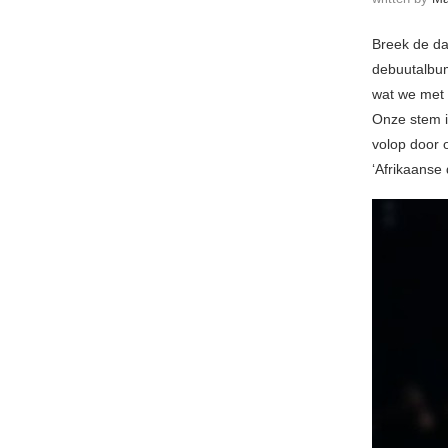
Breek de da
debuutalbu
wat we met
Onze stem i
volop door 
‘Afrikaanse