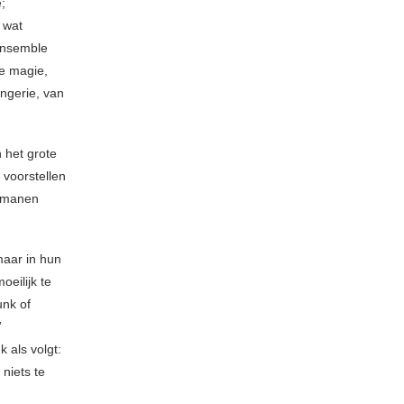
;
 wat
ensemble
e magie,
angerie, van
 het grote
 voorstellen
lomanen
aar in hun
oeilijk te
unk of
”
 als volgt:
 niets te