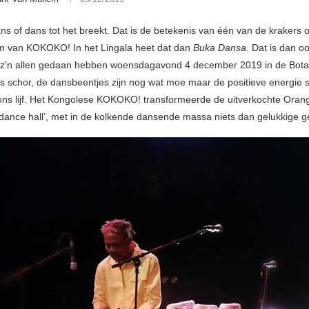
ns of dans tot het breekt. Dat is de betekenis van één van de krakers 
m van KOKOKO! In het Lingala heet dat dan
Buka Dansa
. Dat is dan o
 z’n allen gedaan hebben woensdagavond 4 december 2019 in de Bota
s schor, de dansbeentjes zijn nog wat moe maar de positieve energie 
ons lijf. Het Kongolese KOKOKO! transformeerde de uitverkochte Orang
 dance hall’, met in de kolkende dansende massa niets dan gelukkige g