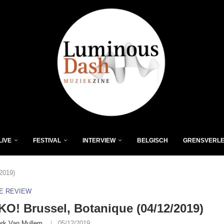
LIVE
FESTIVAL
INTERVIEW
BELGISCH
GRENSVERL
2019)
VE REVIEW
! Brussel, Botanique (04/12/2019)
rk Van Mullem
05/12/2019