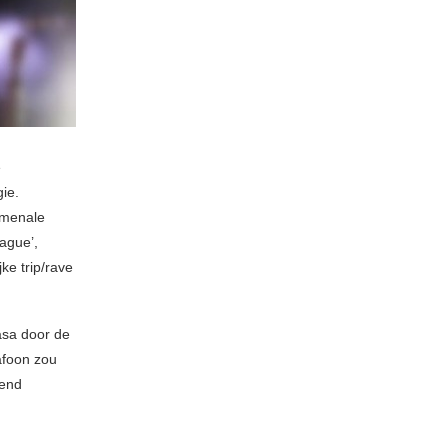
e
gie.
omenale
ague’,
ke trip/rave
asa door de
afoon zou
mend