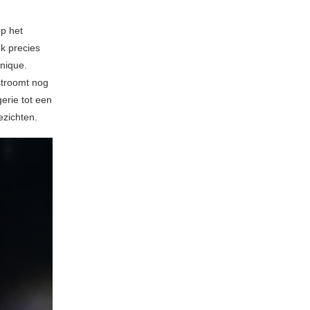
op het
ok precies
nique.
stroomt nog
erie tot een
ezichten.