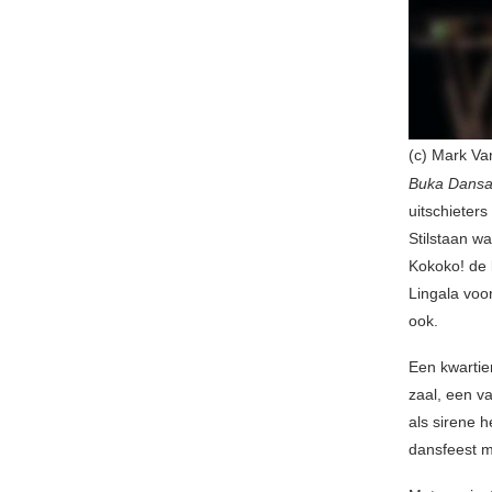
(c) Mark Va
Buka Dans
uitschieters
Stilstaan w
Kokoko! de 
Lingala voor
ook.
Een kwartie
zaal, een v
als sirene 
dansfeest m