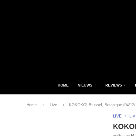
HOME
NIEUWS
REVIEWS
Home
Live
KOKOKO! Brussel, Botanique (04/12/
LIVE
LI
KOKOKO
written by
Ma