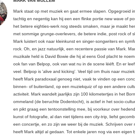
MARK VAN MULLEM
Mark staat op met muziek en gaat ermee slapen. Opgegroeid in
tachtig en negentig kan hij een een flinke portie new wave of p
het betere eighties-werk nog steeds smaken, maar je maakt hem
met sommige grunge-overlevers, de betere indie, post rock of s
Mark luistert ook naar kleinkunst en singer-songwriters en sym
rock. Oh, en jazz natuurlijk, een recentere passie van Mark. Ma
muzikale held is David Bowie die hij al eens God placht te noem
ook fan van Belpop, ook van wat nu in de scene lééft. En er leeft
veel. Belpop is 'alive and kicking'. Veel tijd om thuis naar muziek
heeft Mark paradoxaal genoeg niet, vaak te vinden op een conce
binnen- of buitenland, op een muziekquiz of op een andere cult
activiteit. Mark wandelt jaarlijks zijn 100 kilometertjes in het Bo
ommeland (de beruchte Dodentocht), is actief in het socio-cultu
en pikt graag een tentoonstelling mee, bij voorkeur over hede
kunst of fotografie, al dan niet tijdens een city-trip, liefst geco
een concertje, en zo zijn we weer bij de muziek. Schrijven over
heeft Mark altijd al gedaan. Tot enkele jaren nog via een eigen 