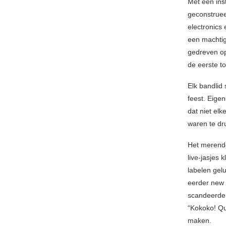
Met een ins
geconstruee
electronics
een machtig
gedreven op 
de eerste to
Elk bandlid
feest. Eigen
dat niet el
waren te dr
Het merend
live-jasjes 
labelen gel
eerder new 
scandeerde 
“Kokoko! Qui
maken.