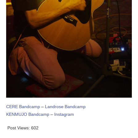
CERE Bandcamp
–
Landrose Bandcamp
KENMUJO Bandcamp
–
Instagram
Post Views:
602