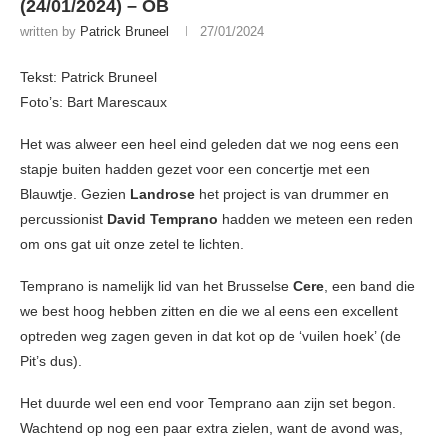
(24/01/2024) – OB
written by
Patrick Bruneel
27/01/2024
Tekst: Patrick Bruneel
Foto’s: Bart Marescaux
Het was alweer een heel eind geleden dat we nog eens een
stapje buiten hadden gezet voor een concertje met een
Blauwtje. Gezien
Landrose
het project is van drummer en
percussionist
David Temprano
hadden we meteen een reden
om ons gat uit onze zetel te lichten.
Temprano is namelijk lid van het Brusselse
Cere
, een band die
we best hoog hebben zitten en die we al eens een excellent
optreden weg zagen geven in dat kot op de ‘vuilen hoek’ (de
Pit’s dus).
Het duurde wel een end voor Temprano aan zijn set begon.
Wachtend op nog een paar extra zielen, want de avond was,