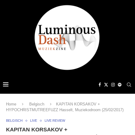
Home
Belgisch
KAPITAN KORSAKOV +
HYPOCHRISTMUTREEFUZZ Hasselt, Muziekodroom (25/02/2017)
BELGISCH
LIVE
LIVE REVIEW
KAPITAN KORSAKOV +