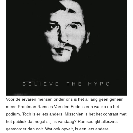
Voor de ervaren mensen onder ons is het al lang geen geheim
meer. Frontman Ramses Van den Eede is een wacko op het
podium. Toch is er iets anders. Misschien is het het contrast met
het publiek dat nogal stijf is vandaag? Ramses lijkt alleszins
gestoorder dan ooit. Wat ook opvalt, is een iets andere