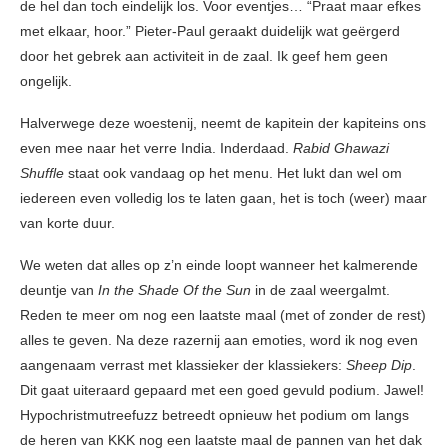
de hel dan toch eindelijk los. Voor eventjes… “Praat maar efkes
met elkaar, hoor.” Pieter-Paul geraakt duidelijk wat geërgerd
door het gebrek aan activiteit in de zaal. Ik geef hem geen
ongelijk.
Halverwege deze woestenij, neemt de kapitein der kapiteins ons
even mee naar het verre India. Inderdaad.
Rabid Ghawazi
Shuffle
staat ook vandaag op het menu. Het lukt dan wel om
iedereen even volledig los te laten gaan, het is toch (weer) maar
van korte duur.
We weten dat alles op z’n einde loopt wanneer het kalmerende
deuntje van
In the Shade Of the Sun
in de zaal weergalmt.
Reden te meer om nog een laatste maal (met of zonder de rest)
alles te geven. Na deze razernij aan emoties, word ik nog even
aangenaam verrast met klassieker der klassiekers:
Sheep Dip
.
Dit gaat uiteraard gepaard met een goed gevuld podium. Jawel!
Hypochristmutreefuzz betreedt opnieuw het podium om langs
de heren van KKK nog een laatste maal de pannen van het dak