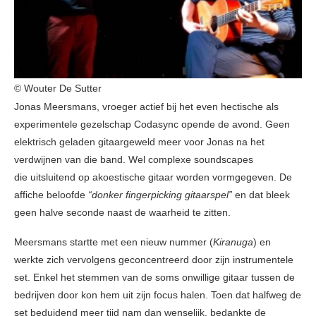
© Wouter De Sutter
Jonas Meersmans, vroeger actief bij het even hectische als
experimentele gezelschap Codasync opende de avond. Geen
elektrisch geladen gitaargeweld meer voor Jonas na het
verdwijnen van die band. Wel complexe soundscapes
die uitsluitend op akoestische gitaar worden vormgegeven. De
affiche beloofde
“donker fingerpicking gitaarspel”
en dat bleek
geen halve seconde naast de waarheid te zitten.
Meersmans startte met een nieuw nummer (
Kiranuga
) en
werkte zich vervolgens geconcentreerd door zijn instrumentele
set. Enkel het stemmen van de soms onwillige gitaar tussen de
bedrijven door kon hem uit zijn focus halen. Toen dat halfweg de
set beduidend meer tijd nam dan wenselijk, bedankte de