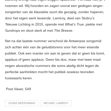
noemen wil. Wij hoorden en zagen vooral een gedegen singer-
songwriter van de klassieke soort die gezapig, zonder haperen,
door het eigen werk laveerde. Lamiroy, deel van Stubru’s
‘Nieuwe Lichting in 2015, opende met
What’s True
, piekte met
Sundrops
en sloot sterk af met
The Breeze
.
Net na dat laatste nummer verschool de Antwerpse songsmid
zich achter één van de geluidstorens voor het meer eisende
publiek. Ook een manier om aan te geven dat er geen bis komt,
applaus of geen applaus. Geen bis dus, maar met twee maal
negen akoestische nummers die soms akelig dicht tegen de
perfectie aanhinkten mocht het publiek sowieso tevreden
huiswaarts keren.
Post Views:
549
JONAS MEERSMANS
MICHAEL LAMIROY