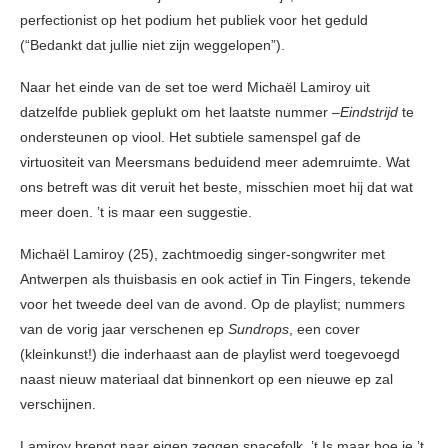
perfectionist op het podium het publiek voor het geduld
(“Bedankt dat jullie niet zijn weggelopen”).
Naar het einde van de set toe werd Michaël Lamiroy uit
datzelfde publiek geplukt om het laatste nummer –
Eindstrijd
te
ondersteunen op viool. Het subtiele samenspel gaf de
virtuositeit van Meersmans beduidend meer ademruimte. Wat
ons betreft was dit veruit het beste, misschien moet hij dat wat
meer doen. ’t is maar een suggestie.
Michaël Lamiroy (25), zachtmoedig singer-songwriter met
Antwerpen als thuisbasis en ook actief in Tin Fingers, tekende
voor het tweede deel van de avond. Op de playlist; nummers
van de vorig jaar verschenen ep
Sundrops
, een cover
(kleinkunst!) die inderhaast aan de playlist werd toegevoegd
naast nieuw materiaal dat binnenkort op een nieuwe ep zal
verschijnen.
Lamiroy brengt naar eigen zeggen spacefolk. ’t Is maar hoe je ’t