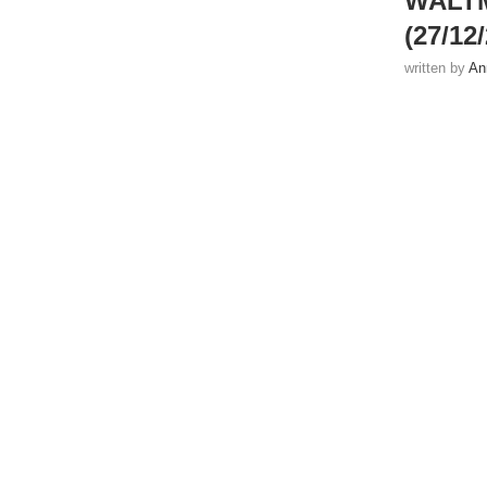
WALTM
(27/12
written by
An