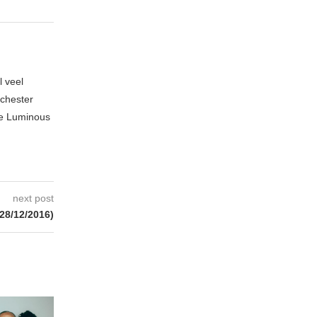
l veel
nchester
te Luminous
next post
28/12/2016)