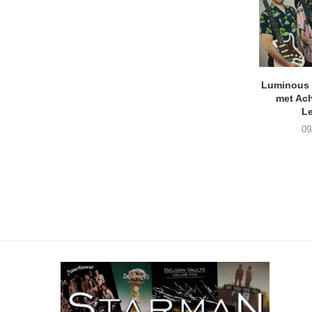
Luminous D
met Ach
L
09