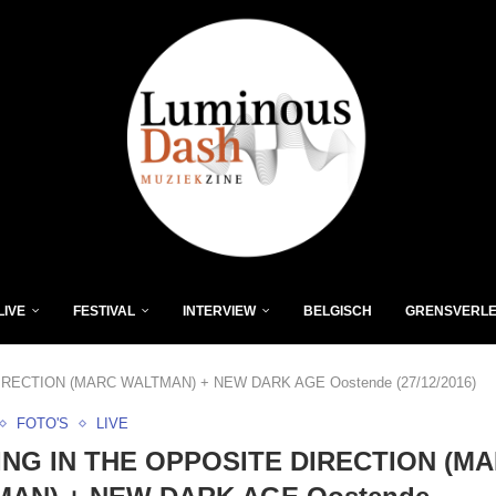
LIVE
FESTIVAL
INTERVIEW
BELGISCH
GRENSVERL
RECTION (MARC WALTMAN) + NEW DARK AGE Oostende (27/12/2016)
FOTO'S
LIVE
NG IN THE OPPOSITE DIRECTION (M