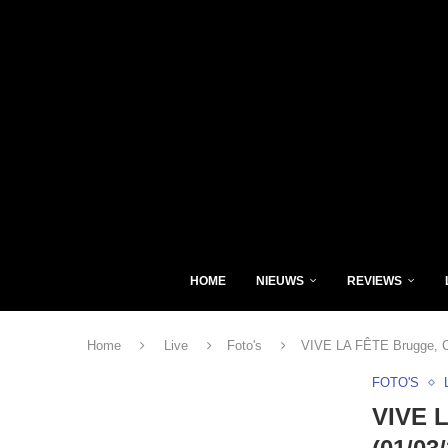
HOME
NIEUWS
REVIEWS
Home
Live
Foto's
VIVE LA FÊTE Brugge, C
FOTO'S
VIVE 