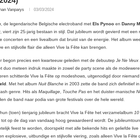
/2024)
han Vanparys
03/03/2024
e
, de legendarische Belgische electroband met
Els Pynoo
en
Danny 
, viert zijn 25-jarig bestaan in stijl. Dat jubileum wordt gevierd met een
ive concerten en een livealbum dat bruist van de energie. Het album wee
e en stijlvolle flair die alleen Vive la Fête kan brengen.
ur begon precies een kwarteeuw geleden met de debuutep
Je Ne Veux
 duo meteen indruk maakte in zowel de party scene als de modewere
keren schitterde Vive la Fête op modeshows, uitgenodigd door nieman
eld
. Met het album
Nuit Blanche
in 2003 zette de band zich definitief i
lash genre. Hits als
Maquillage
,
Touche Pas
en het duister-manische
N
den de band naar podia van grote festivals over de hele wereld.
 hun (toen) tienjarig jubileum bracht Vive la Fête het verzamelalbum
10
at tot op de dag van vandaag hoog gewaardeerd wordt. De jubileumtour
telijk feest te worden, doorspekt met alle bekende hits en geliefde liv
n explosieve, uitbundige en stijlvolle viering, zoals alleen Vive la Fête 