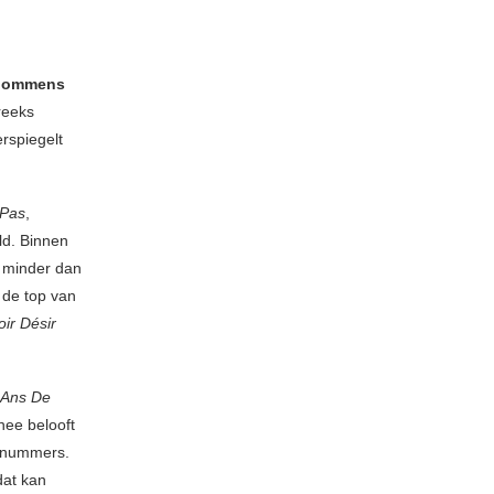
Mommens
 reeks
rspiegelt
 Pas
,
ld. Binnen
d minder dan
n de top van
oir Désir
 Ans De
nee belooft
e nummers.
dat kan