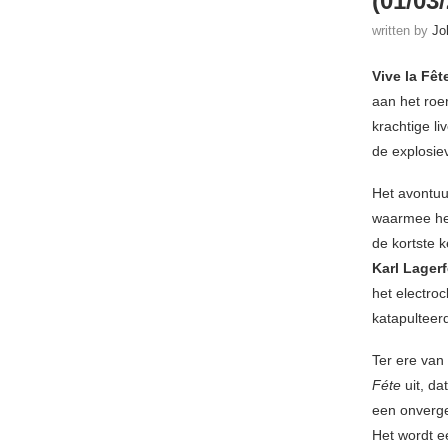
(01/03
written by
Jo
Vive la Fêt
aan het roer
krachtige l
de explosiev
Het avontu
waarmee het
de kortste 
Karl Lagerf
het electroc
katapulteer
Ter ere van
Féte
uit, d
een onverge
Het wordt ee