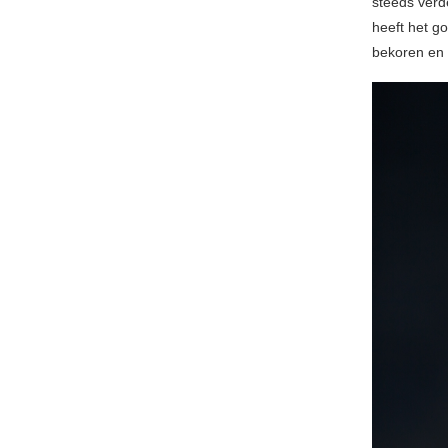
steeds verd
heeft het g
bekoren en 