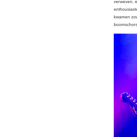
verweven, e
enthousiast
kwamen zowe
boomschorsp