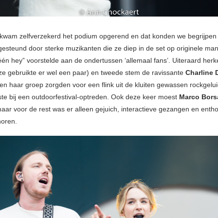
kwam zelfverzekerd het podium opgerend en dat konden we begrijpen
esteund door sterke muzikanten die ze diep in de set op originele man
één hey” voorstelde aan de ondertussen ‘allemaal fans’. Uiteraard he
(ze gebruikte er wel een paar) en tweede stem de ravissante
Charline 
n haar groep zorgden voor een flink uit de kluiten gewassen rockgelui
te bij een outdoorfestival-optreden. Ook deze keer moest
Marco Bors
aar voor de rest was er alleen gejuich, interactieve gezangen en entho
horen.