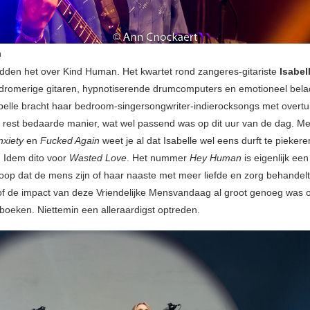
n
den het over Kind Human. Het kwartet rond zangeres-gitariste
Isabel
n dromerige gitaren, hypnotiserende drumcomputers en emotioneel bel
abelle bracht haar bedroom-singersongwriter-indierocksongs met overtu
 rest bedaarde manier, wat wel passend was op dit uur van de dag. Met
nxiety
en
Fucked Again
weet je al dat Isabelle wel eens durft te piekere
 Idem dito voor
Wasted Love
. Het nummer
Hey Human
is eigenlijk ee
hoop dat de mens zijn of haar naaste met meer liefde en zorg behande
 of de impact van deze Vriendelijke Mensvandaag al groot genoeg was 
 boeken. Niettemin een alleraardigst optreden.