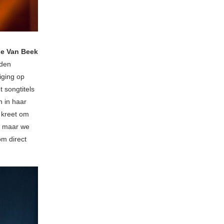
le Van Beek
aden
iging op
 songtitels
n in haar
n kreet om
lt maar we
om direct