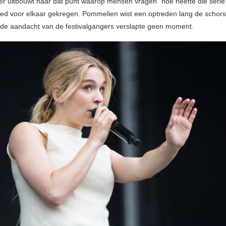
er uitbouwt naar dat punt waarop mensen vragen “hoe heette die serie
oed voor elkaar gekregen. Pommelien wist een optreden lang de schors
de aandacht van de festivalgangers verslapte geen moment.