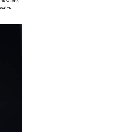
 nu weer?”
wei te