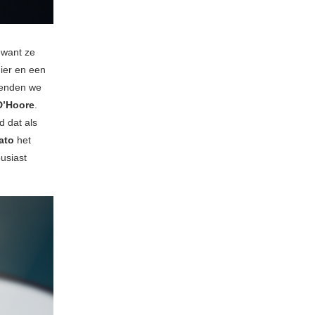
 want ze
ier en een
rkenden we
D’Hoore
.
d dat als
ato
het
usiast