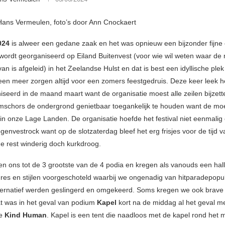
Hans Vermeulen, foto’s door Ann Cnockaert
2024
is alweer een gedane zaak en het was opnieuw een bijzonder fijne 
l wordt georganiseerd op Eiland Buitenvest (voor wie wil weten waar d
 van is afgeleid) in het Zeelandse Hulst en dat is best een idyllische ple
een meer zorgen altijd voor een zomers feestgedruis. Deze keer leek het
niseerd in de maand maart want de organisatie moest alle zeilen bijzet
schors de ondergrond genietbaar toegankelijk te houden want de moes
n onze Lage Landen. De organisatie hoefde het festival niet eenmalig
envestrock want op de slotzaterdag bleef het erg frisjes voor de tijd va
e rest winderig doch kurkdroog.
n ons tot de 3 grootste van de 4 podia en kregen als vanouds een hal
res en stijlen voorgeschoteld waarbij we ongenadig van hitparadepopul
ternatief werden geslingerd en omgekeerd. Soms kregen we ook brave 
t was in het geval van podium
Kapel
kort na de middag al het geval me
se
Kind Human
. Kapel is een tent die naadloos met de kapel rond het m