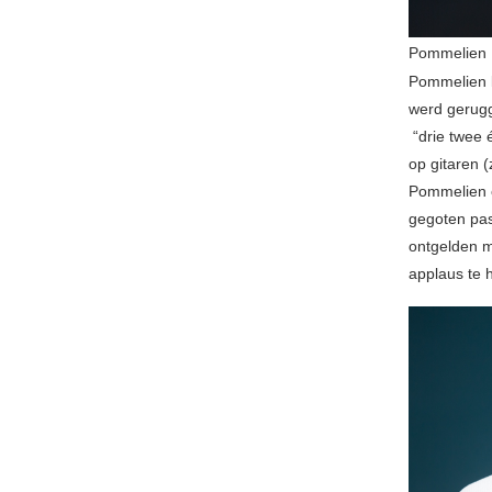
Pommelien
Pommelien 
werd gerugg
“drie twee 
op gitaren 
Pommelien e
gegoten pas
ontgelden m
applaus te 