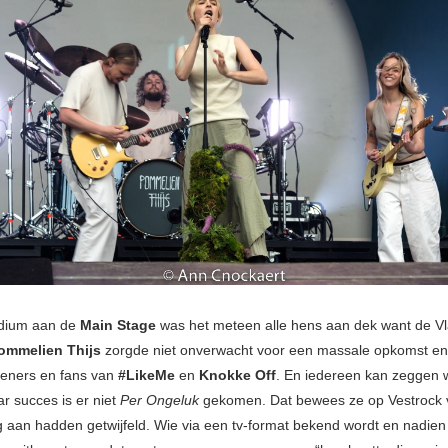
odium aan de
Main Stage
was het meteen alle hens aan dek want de 
ommelien Thijs
zorgde niet onverwacht voor een massale opkomst en
tieners en fans van
#LikeMe
en
Knokke Off
. En iedereen kan zeggen wa
r succes is er niet
Per Ongeluk
gekomen. Dat bewees ze op Vestrock 
 aan hadden getwijfeld. Wie via een tv-format bekend wordt en nadien