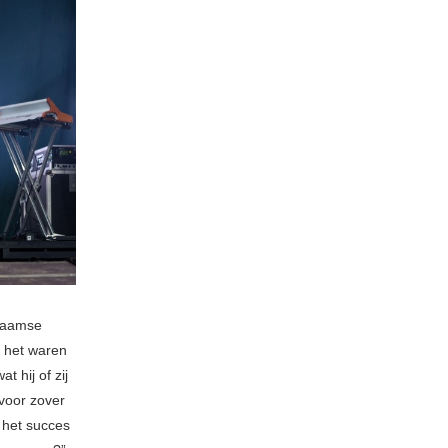
Vlaamse
 het waren
t hij of zij
voor zover
 het succes