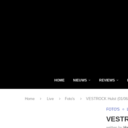
HOME
NIEUWS
REVIEWS
Home
Live
Foto's
VESTROCK Hulst (01/06
FOTO'S
VESTRO
written by
Ha