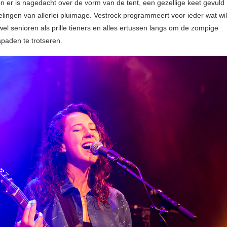
n er is nagedacht over de vorm van de tent, een gezellige keet gevuld
elingen van allerlei pluimage. Vestrock programmeert voor ieder wat wi
l senioren als prille tieners en alles ertussen langs om de zompige
aden te trotseren.