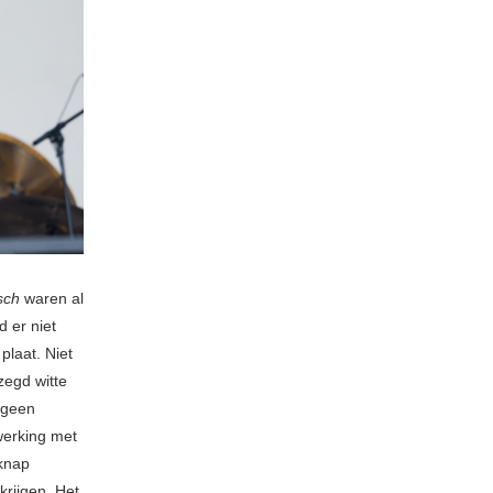
sch
waren al
 er niet
plaat. Niet
zegd witte
 geen
werking met
knap
rijgen. Het