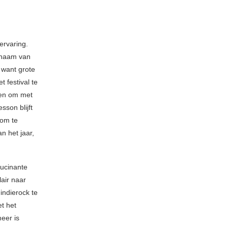
ervaring.
e naam van
k want grote
 festival te
ten om met
son blijft
 om te
n het jaar,
lucinante
air naar
indierock te
t het
eer is