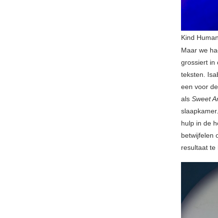
Kind Huma
Maar we had
grossiert i
teksten. Is
een voor de
als
Sweet A
slaapkamer.
hulp in de 
betwijfelen
resultaat te