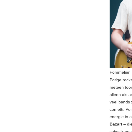
Pommelien
Potige rock
meteen toon
alleen als 
veel bands 
confetti. P
energie in 
Bazart
– di
catwalkmome