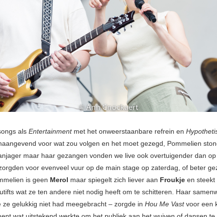
songs als
Entertainment
met het onweerstaanbare refrein en
Hypotheti
aangevend voor wat zou volgen en het moet gezegd, Pommelien stond
aanjager maar haar gezangen vonden we live ook overtuigender dan op 
zorgden voor evenveel vuur op de main stage op zaterdag, of beter ge
ommelien is geen
Merol
maar spiegelt zich liever aan
Froukje
en steekt
outifts wat ze ten andere niet nodig heeft om te schitteren. Haar samen
e ze gelukkig niet had meegebracht – zorgde in
Hou Me Vast
voor een 
nt wat uitstekend werkte om het publiek aan het wuiven of dansen te k