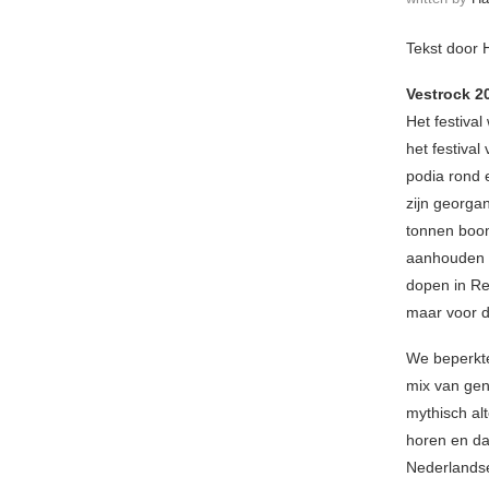
Tekst door 
Vestrock 
Het festiva
het festival
podia rond 
zijn georga
tonnen boom
aanhouden i
dopen in Reg
maar voor d
We beperkte
mix van gen
mythisch al
horen en da
Nederland