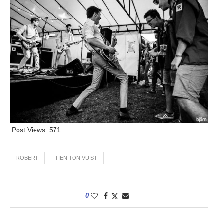
Post Views:
571
ROBERT
TIEN TON VUIST
0