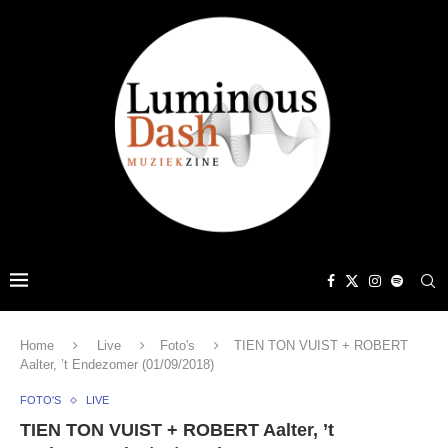
Home
Live
Foto's
TIEN TON VUIST + ROBERT
Aalter, ’t Endezomer (01/09/2018)
FOTO'S
LIVE
TIEN TON VUIST + ROBERT Aalter, ’t