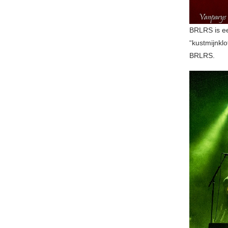
BRLRS is ee
“kustmijnkl
BRLRS.