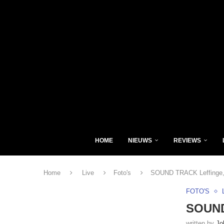
HOME
NIEUWS
REVIEWS
Home
Live
Foto's
SOUND TRACK Leffinge, 
FOTO'S
SOUND 
written by
Jo