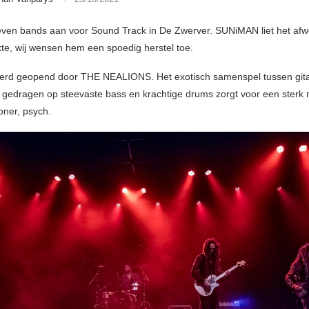
even bands aan voor Sound Track in De Zwerver. SUNiMAN liet het af
te, wij wensen hem een spoedig herstel toe.
erd geopend door THE NEALIONS. Het exotisch samenspel tussen git
, gedragen op steevaste bass en krachtige drums zorgt voor een sterk
oner, psych.