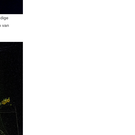
ndige
n van