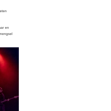
weten
aar en
 mengsel