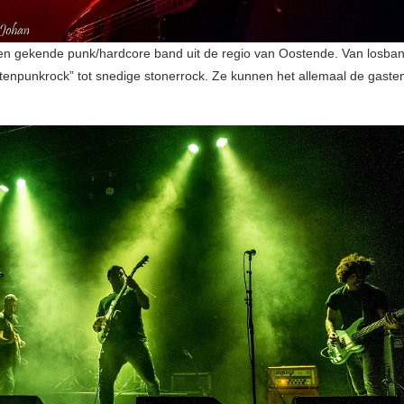
n gekende punk/hardcore band uit de regio van Oostende. Van losba
otenpunkrock” tot snedige stonerrock. Ze kunnen het allemaal de gaste