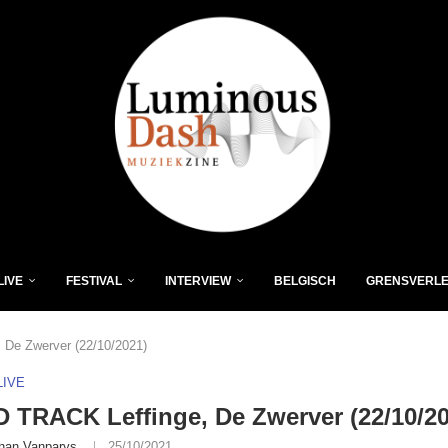
LIVE
FESTIVAL
INTERVIEW
BELGISCH
GRENSVERL
De Zwerver (22/10/2021)
LIVE
TRACK Leffinge, De Zwerver (22/10/20
han Vanparys
25/10/2021