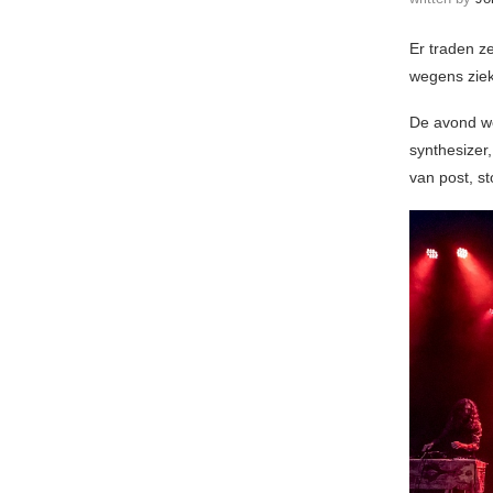
Er traden z
wegens ziek
De avond w
synthesizer
van post, st