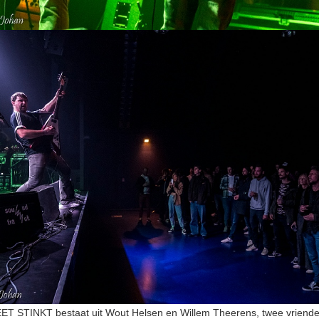
T STINKT bestaat uit Wout Helsen en Willem Theerens, twee vriende