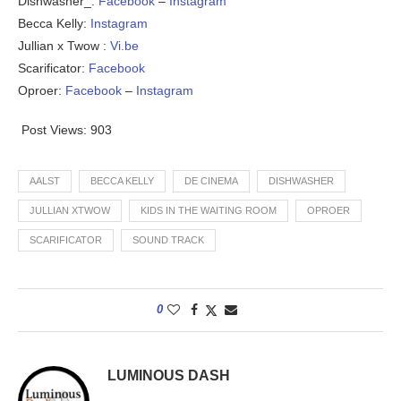
Dishwasher_:
Facebook
–
Instagram
Becca Kelly:
Instagram
Jullian x Twow :
Vi.be
Scarificator:
Facebook
Oproer:
Facebook
–
Instagram
Post Views:
903
AALST
BECCA KELLY
DE CINEMA
DISHWASHER
JULLIAN XTWOW
KIDS IN THE WAITING ROOM
OPROER
SCARIFICATOR
SOUND TRACK
0
LUMINOUS DASH