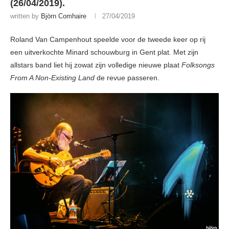
(26/04/2019).
written by
Björn Comhaire
27/04/2019
Roland Van Campenhout speelde voor de tweede keer op rij
een uitverkochte Minard schouwburg in Gent plat. Met zijn
allstars band liet hij zowat zijn volledige nieuwe plaat
Folksongs
From A Non-Existing Land
de revue passeren.