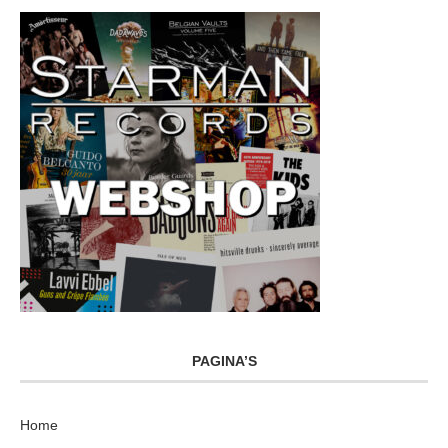
PAGINA’S
Home