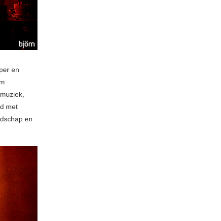
per en
om
 muziek,
rd met
ndschap en