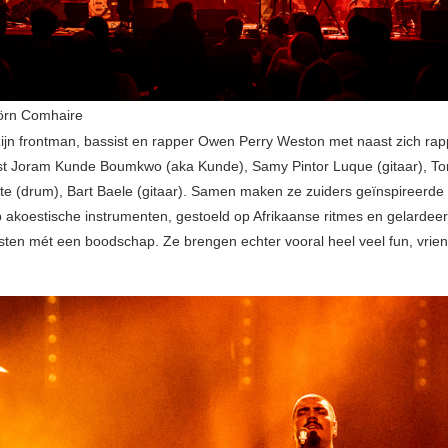
örn Comhaire
ijn frontman, bassist en rapper Owen Perry Weston met naast zich rap
st Joram Kunde Boumkwo (aka Kunde), Samy Pintor Luque (gitaar), T
te (drum), Bart Baele (gitaar). Samen maken ze zuiders geïnspireerde
 akoestische instrumenten, gestoeld op Afrikaanse ritmes en gelardee
sten mét een boodschap. Ze brengen echter vooral heel veel fun, vrie