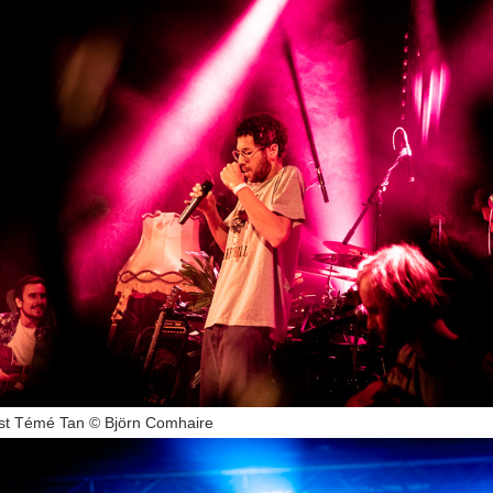
ast Témé Tan © Björn Comhaire