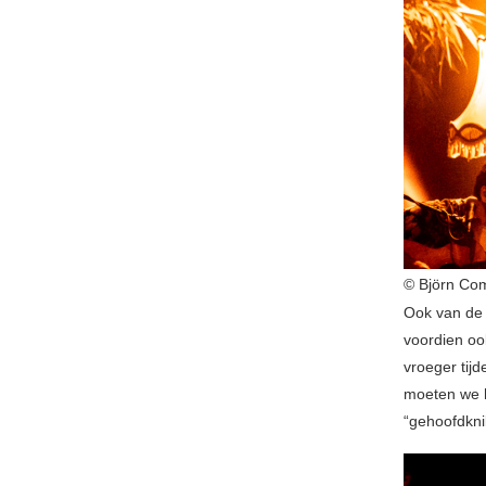
© Björn Co
Ook van de 
voordien oo
vroeger tijd
moeten we h
“gehoofdknik