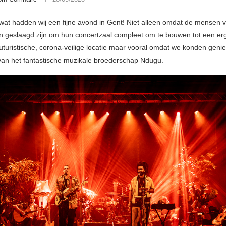
at hadden wij een fijne avond in Gent! Niet alleen omdat de mensen 
in geslaagd zijn om hun concertzaal compleet om te bouwen tot een erg
-futuristische, corona-veilige locatie maar vooral omdat we konden geni
van het fantastische muzikale broederschap Ndugu.