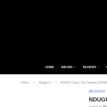
HOME
NIEUWS
REVIEWS
Home
Belgisch
NDUGU Gent, De Centrale (26/09
BELGISCH
NDUGU 
written by
Bj