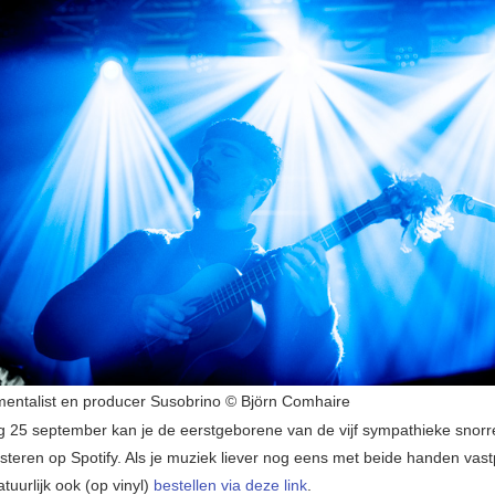
umentalist en producer Susobrino © Björn Comhaire
ag 25 september kan je de eerstgeborene van de vijf sympathieke snor
steren op Spotify. Als je muziek liever nog eens met beide handen vas
atuurlijk ook (op vinyl)
bestellen via deze link
.