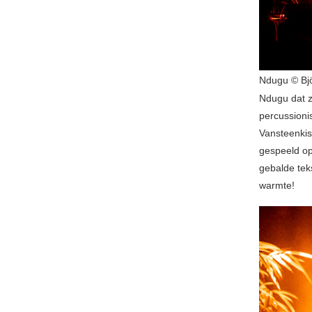
Ndugu © Bj
Ndugu dat z
percussioni
Vansteenkis
gespeeld op
gebalde tek
warmte!