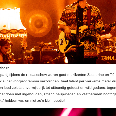
mhaire
partij tijdens de releaseshow waren gast-muzikanten Susobrino en Té
k al het voorprogramma verzorgden. Veel talent per vierkante meter du
en leed zoiets onvermijdelijk tot uitbundig gefeest en wild gedans, teg
et doen met ingehouden, zittend heupwiegen en vastberaden hoofdg
t” hebben we, en niet zo’n klein beetje!