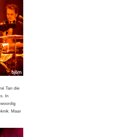
mé Tan die
s. In
enwoordig
eknik. Maar