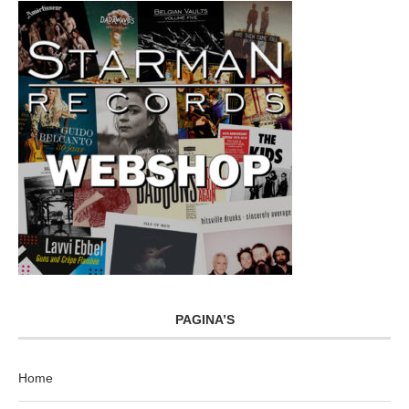
PAGINA’S
Home