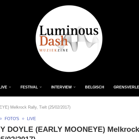
LIVE
FESTIVAL
INTERVIEW
BELGISCH
GRENSVERL
Melkrock Rally, Tielt (25/02/2017)
FOTO'S
LIVE
Y DOYLE (EARLY MOONEYE) Melkrock 