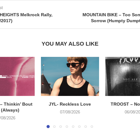
st
HEIGHTS Melkrock Rally,
MOUNTAIN BIKE – Too Sorr
2/2017)
Sorrow (Humpty Dumpt
YOU MAY ALSO LIKE
 Thinkin’ Bout
JYL- Reckless Love
TROOST – Not
 (Always)
07/08/2026
06/08/2
/08/2026