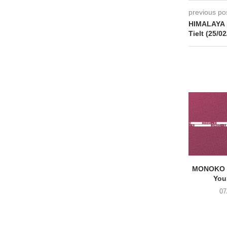
previous po
HIMALAYA 
Tielt (25/0
MONOKO –
You
07