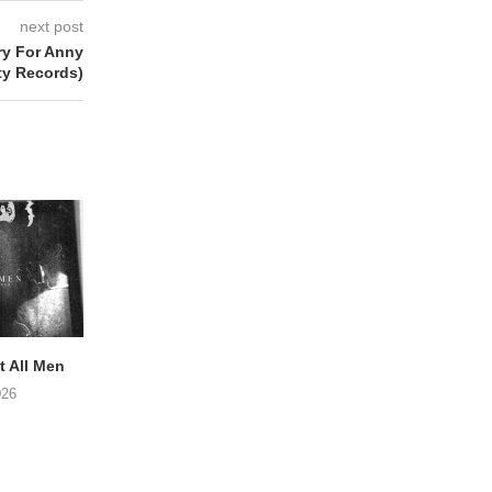
next post
y For Anny
y Records)
 All Men
NOAH TATE – Boy Gum
Vijf keer talent i
Buurtkroeg Mos
026
06/08/2026
05/08/2026