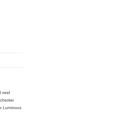
l veel
nchester
te Luminous