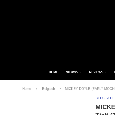
HOME
NIEUWS
REVIEWS
Home
Belgisch
MICKEY DOYLE (EARLY MOONEYE) 
BELGISCH
MICKE