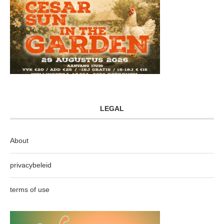
LEGAL
About
privacybeleid
terms of use