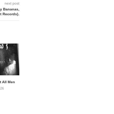
next post
y Bananas,
et Records).
 All Men
NOAH TATE – Boy Gum
Vijf keer talent i
Buurtkroeg Mos
026
06/08/2026
05/08/2026