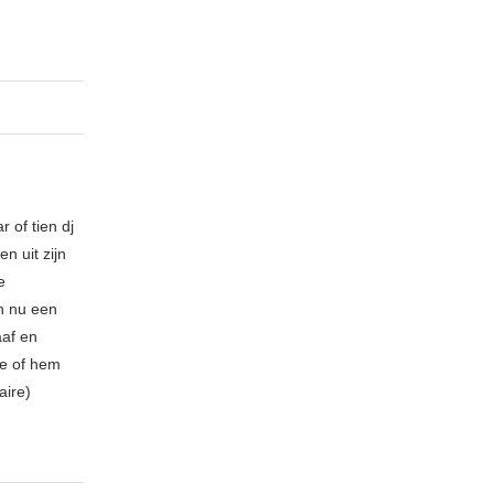
 of tien dj
n uit zijn
e
n nu een
aaf en
be of hem
aire)