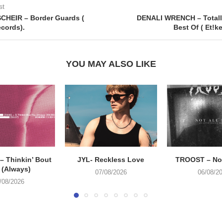
st
CHEIR – Border Guards (
DENALI WRENCH – Totall
cords).
Best Of ( Et!k
YOU MAY ALSO LIKE
 Thinkin’ Bout
JYL- Reckless Love
TROOST – Not
 (Always)
07/08/2026
06/08/2
/08/2026