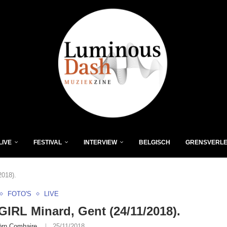
LIVE
FESTIVAL
INTERVIEW
BELGISCH
GRENSVERL
018).
FOTO'S
LIVE
RL Minard, Gent (24/11/2018).
örn Comhaire
25/11/2018