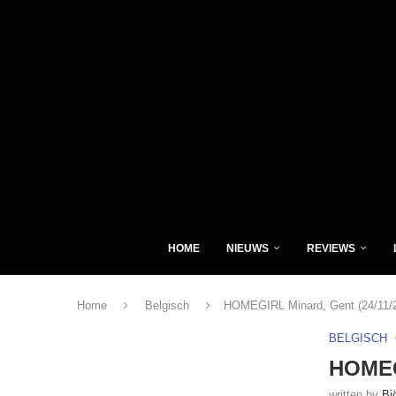
HOME
NIEUWS
REVIEWS
Home
Belgisch
HOMEGIRL Minard, Gent (24/11/2
BELGISCH
HOMEGI
written by
Bj