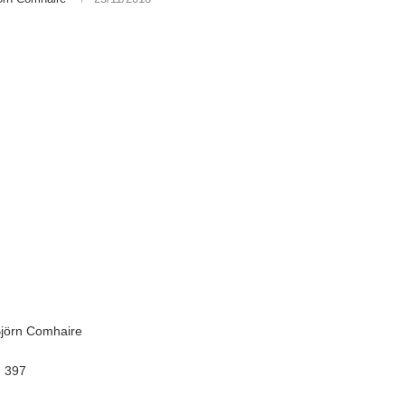
 Björn Comhaire
:
397