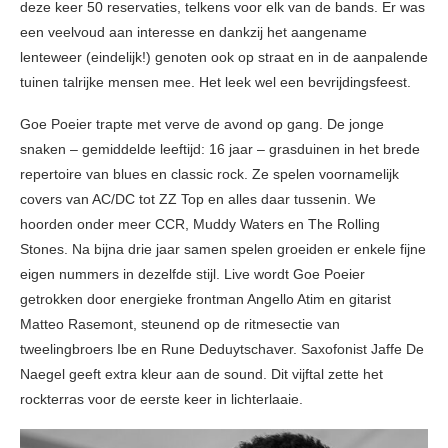
deze keer 50 reservaties, telkens voor elk van de bands. Er was
een veelvoud aan interesse en dankzij het aangename
lenteweer (eindelijk!) genoten ook op straat en in de aanpalende
tuinen talrijke mensen mee. Het leek wel een bevrijdingsfeest.
Goe Poeier trapte met verve de avond op gang. De jonge
snaken – gemiddelde leeftijd: 16 jaar – grasduinen in het brede
repertoire van blues en classic rock. Ze spelen voornamelijk
covers van AC/DC tot ZZ Top en alles daar tussenin. We
hoorden onder meer CCR, Muddy Waters en The Rolling
Stones. Na bijna drie jaar samen spelen groeiden er enkele fijne
eigen nummers in dezelfde stijl. Live wordt Goe Poeier
getrokken door energieke frontman Angello Atim en gitarist
Matteo Rasemont, steunend op de ritmesectie van
tweelingbroers Ibe en Rune Deduytschaver. Saxofonist Jaffe De
Naegel geeft extra kleur aan de sound. Dit vijftal zette het
rockterras voor de eerste keer in lichterlaaie.