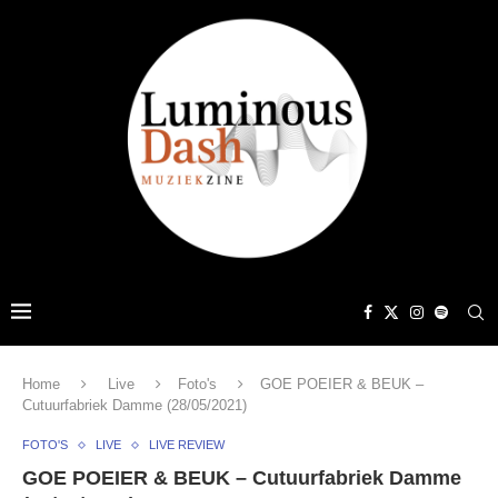
Home
Live
Foto's
GOE POEIER & BEUK –
Cutuurfabriek Damme (28/05/2021)
FOTO'S
LIVE
LIVE REVIEW
GOE POEIER & BEUK – Cutuurfabriek Damme