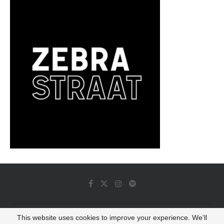
This website uses cookies to improve your experience. We'll
© 2022 - Luminous Dash All Rights Reserved