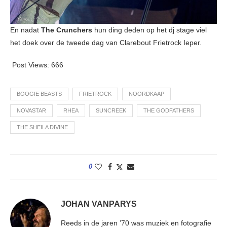
En nadat
The Crunchers
hun ding deden op het dj stage viel
het doek over de tweede dag van Clarebout Frietrock Ieper.
Post Views:
666
BOOGIE BEASTS
FRIETROCK
NOORDKAAP
NOVASTAR
RHEA
SUNCREEK
THE GODFATHERS
THE SHEILA DIVINE
0
JOHAN VANPARYS
Reeds in de jaren ’70 was muziek en fotografie