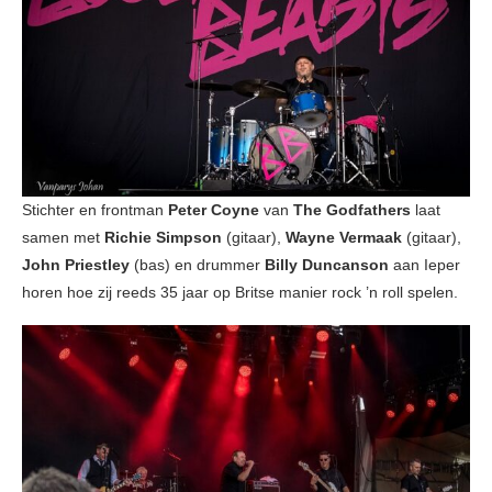
Stichter en frontman
Peter Coyne
van
The Godfathers
laat
samen met
Richie Simpson
(gitaar),
Wayne Vermaak
(gitaar),
John Priestley
(bas) en drummer
Billy Duncanson
aan Ieper
horen hoe zij reeds 35 jaar op Britse manier rock ’n roll spelen.