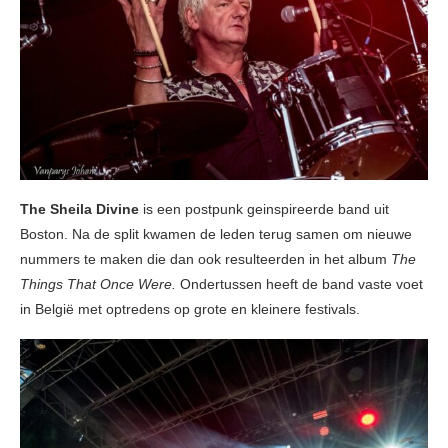
The Sheila Divine
is een postpunk geinspireerde band uit
Boston. Na de split kwamen de leden terug samen om nieuwe
nummers te maken die dan ook resulteerden in het album
The
Things That Once Were.
Ondertussen heeft de band vaste voet
in België met optredens op grote en kleinere festivals.