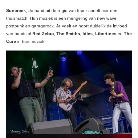
Suncreek
, de band uit de regio van Ieper speelt hier een
thuismatch. Hun muziek is een mengeling van new wave,
postpunk en garagerock. Je voelt en hoort duidelijk de invloed
van bands al
Red Zebra
,
The Smiths
,
Idles
,
Libertines
en
The
Cure
in hun muziek.