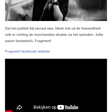
Dat het publiek blij verrast was, bleek ook uit de hoeveelheid
volk er richting de merchandise afzakte na het optreden. Jullie
waren fantastisch, Fragment!
Fragment facebook/
website