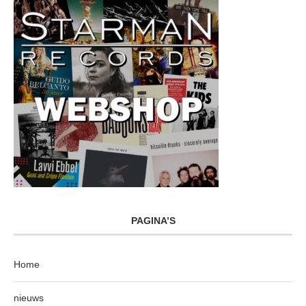
PAGINA’S
Home
nieuws