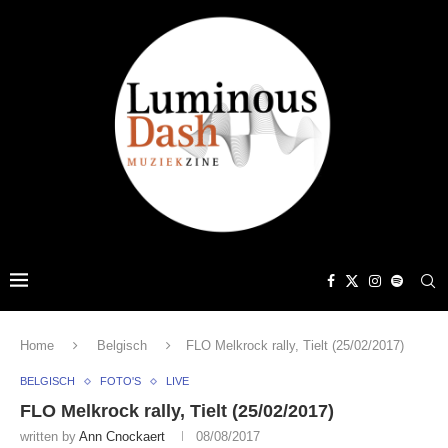
Home
Belgisch
FLO Melkrock rally, Tielt (25/02/2017)
BELGISCH
FOTO'S
LIVE
FLO Melkrock rally, Tielt (25/02/2017)
written by
Ann Cnockaert
08/08/2017