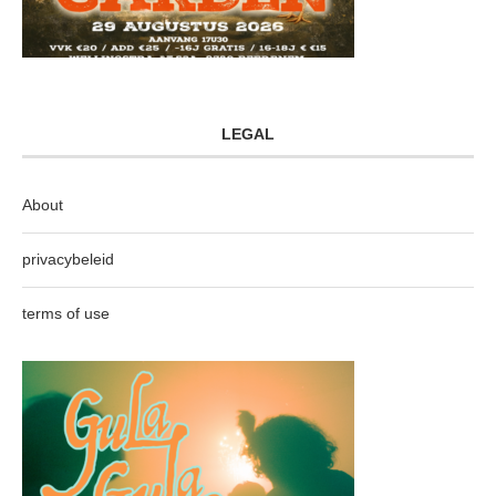
LEGAL
About
privacybeleid
terms of use