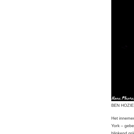
BEN HOZIE
Het inneme
York – gebe
blinkend gri