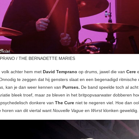
PRANO / THE BERNADETTE MARIES
 volk achter hem met
David Temprano
op drums, jawel die van
Cere
nnodig te zeggen dat hij gensters slaat en een begenadigd ritmische
as, kan je dan weer kennen van
Purrses.
De band speelde toch al acht 
ariatie bleek troef, maar ze bleven in het britpopvaarwater dobberen h
t psychedelisch donkere van
The Cure
niet te negeren viel. Hoe dan o
 horen van dit viertal want
Nouvelle Vague
en
Wvrst
klonken geweldig.