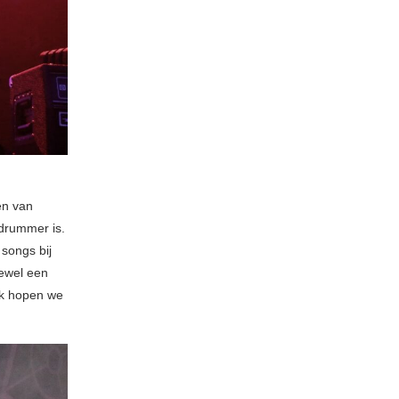
en van
 drummer is.
songs bij
oewel een
ok hopen we