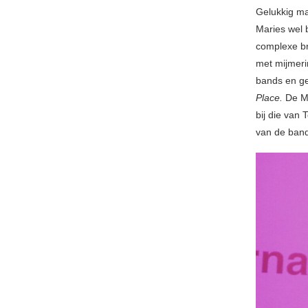
Gelukkig ma
Maries wel 
complexe br
met mijmeri
bands en ge
Place.
De M
bij die van 
van de ban