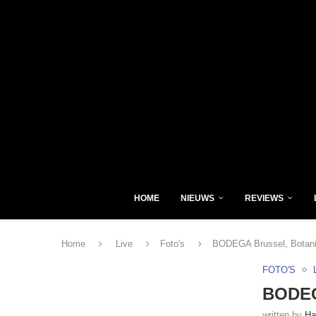
HOME
NIEUWS
REVIEWS
Home
Live
Foto's
BODEGA Brussel, Botani
FOTO'S
BODEGA
written by
Ha