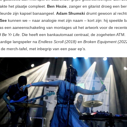
akte het plaatje compleet.
Ben Hozie
, zanger en gitarist droeg een b
kleurde zijn kapsel banaangeel.
Adam Shumski
drumt gewoon al recht
See
kunnen we – naar analogie met zijn naam – kort zijn: hij speelde 
s een aaneenschakeling van montages uit het artwork voor de recent
 Be Yr Life
. Die heeft een bankautomaat centraal, de zogeheten ATM. 
ardige langspeler na
Endless Scroll (2018)
en
Broken Equipment (202
 de merch-tafel, met inbegrip van een paar ep’s.