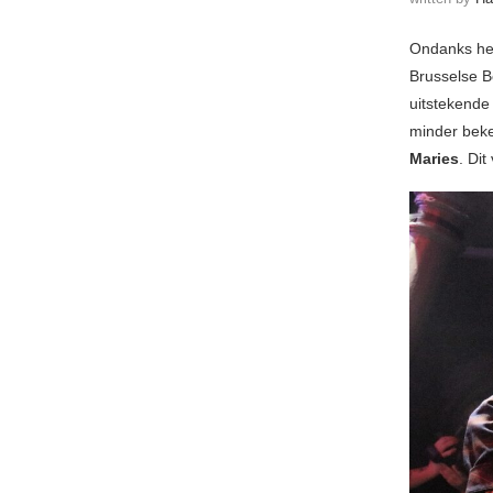
Ondanks het
Brusselse B
uitstekende 
minder beken
Maries
. Di