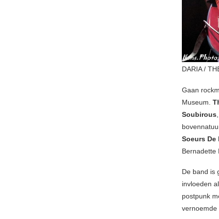
DARIA / T
Gaan rockmu
Museum.
T
Soubirous
bovennatuur
Soeurs De 
Bernadette
De band is 
invloeden a
postpunk me
vernoemde 