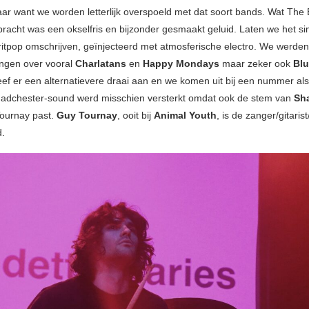
ar want we worden letterlijk overspoeld met dat soort bands. Wat The
bracht was een okselfris en bijzonder gesmaakt geluid. Laten we het s
itpop omschrijven, geïnjecteerd met atmosferische electro. We werden 
ngen over vooral
Charlatans
en
Happy Mondays
maar zeker ook
Blu
ef er een alternatievere draai aan en we komen uit bij een nummer al
adchester-sound werd misschien versterkt omdat ook de stem van
Sh
Tournay past.
Guy Tournay
, ooit bij
Animal Youth
, is de zanger/gitarist
d.