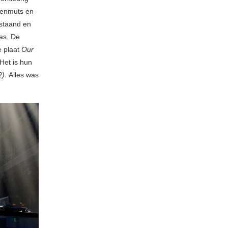
erenmuts en
staand en
bas. De
e plaat
Our
Het is hun
2).
Alles was