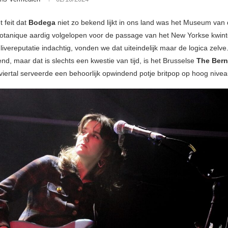
 feit dat
Bodega
niet zo bekend lijkt in ons land was het Museum van
otanique aardig volgelopen voor de passage van het New Yorkse kwint
livereputatie indachtig, vonden we dat uiteindelijk maar de logica zelve
d, maar dat is slechts een kwestie van tijd, is het Brusselse
The
Bern
t viertal serveerde een behoorlijk opwindend potje britpop op hoog nivea