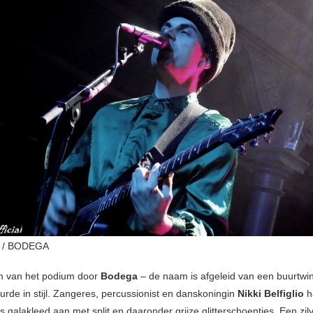
 / BODEGA
n van het podium door
Bodega
– de naam is afgeleid van een buurtwi
urde in stijl. Zangeres, percussionist en danskoningin
Nikki Belfiglio
h
js galakleed aan met split en daaronder grijze glitterschoentjes. Een zil