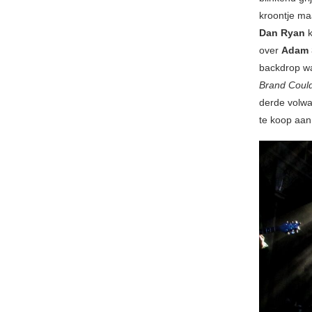
kroontje ma
Dan Ryan
over
Adam 
backdrop wa
Brand Could
derde volwa
te koop aan