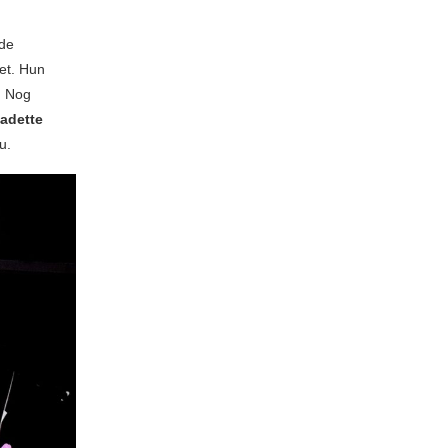
 de
et. Hun
. Nog
adette
u.