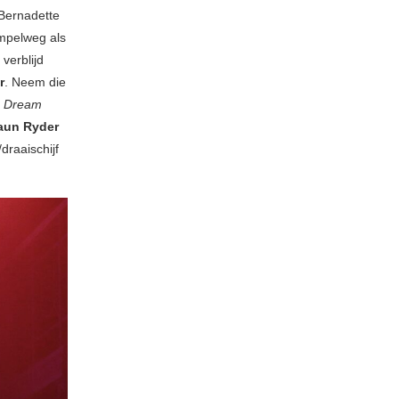
 Bernadette
impelweg als
verblijd
r
. Neem die
s
Dream
aun Ryder
/draaischijf