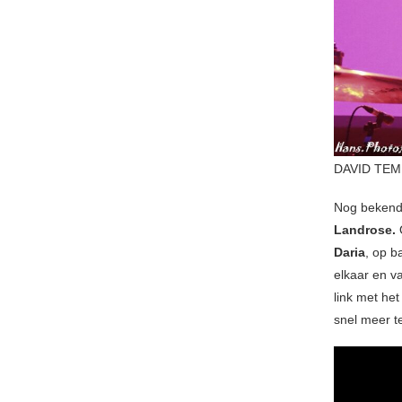
DAVID TEM
Nog bekend
Landrose.
O
Daria
, op b
elkaar en v
link met he
snel meer te