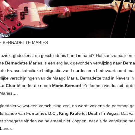
HE BERNADETTE MARIES
ziek, godsdienst en geschiedenis hand in hand? Het kan zomaar en z
he Bernadette Maries
is een erg leuk gevonden verwijzing naar
Berna
, de Franse katholieke heilige die van Lourdes een bedevaartsoord ma
lijke verschijningen van de Maagd Maria. Bernadette trad in Nevers in 
La Charité
onder de naam
Marie-Bernard
. Zo komen we dus uit bij de
 Maries….
gloednieuw, wat een verschijning zeg, en wordt volgens de persmap gel
llerhande van
Fontaines D.C., King Krule
tot
Death In Vegas
. Dat va
t shoegaze vinden we helemaal niet kloppen, net als de verwijzing naa
bands.