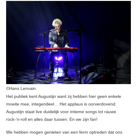
©Hans Lenvain
Het publiek kent Augustijn want zij hebben hier geen enkele
moeite mee, integendeel… Het applaus is oorverdovend.
Augustijn staat live duidelijk voor intieme songs tot rauwe
rock-‘n-roll en alles daar tussen. En we zijn fan!
We hebben mogen genieten van een ferm optreden dat ons