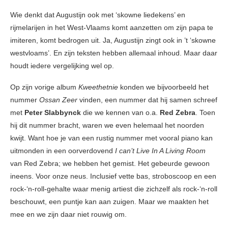
Wie denkt dat Augustijn ook met ‘skowne liedekens’ en
rijmelarijen in het West-Vlaams komt aanzetten om zijn papa te
imiteren, komt bedrogen uit. Ja, Augustijn zingt ook in ’t ‘skowne
westvloams’. En zijn teksten hebben allemaal inhoud. Maar daar
houdt iedere vergelijking wel op.
Op zijn vorige album
Kweethetnie
konden we bijvoorbeeld het
nummer
Ossan Zeer
vinden, een nummer dat hij samen schreef
met
Peter Slabbynck
die we kennen van o.a.
Red Zebra
. Toen
hij dit nummer bracht, waren we even helemaal het noorden
kwijt. Want hoe je van een rustig nummer met vooral piano kan
uitmonden in een oorverdovend
I can’t Live In A Living Room
van Red Zebra; we hebben het gemist. Het gebeurde gewoon
ineens. Voor onze neus. Inclusief vette bas, stroboscoop en een
rock-‘n-roll-gehalte waar menig artiest die zichzelf als rock-‘n-roll
beschouwt, een puntje kan aan zuigen. Maar we maakten het
mee en we zijn daar niet rouwig om.