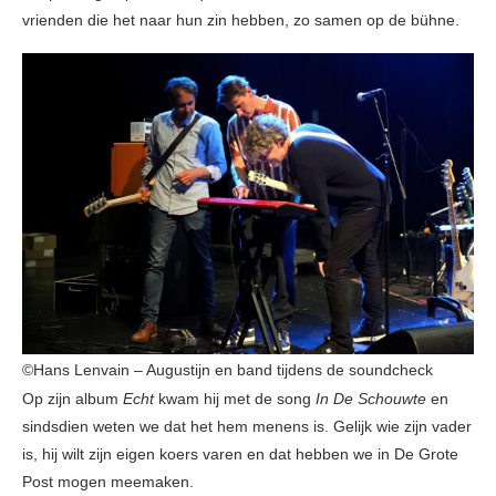
vrienden die het naar hun zin hebben, zo samen op de bühne.
©Hans Lenvain – Augustijn en band tijdens de soundcheck
Op zijn album
Echt
kwam hij met de song
In De Schouwte
en
sindsdien weten we dat het hem menens is. Gelijk wie zijn vader
is, hij wilt zijn eigen koers varen en dat hebben we in De Grote
Post mogen meemaken.