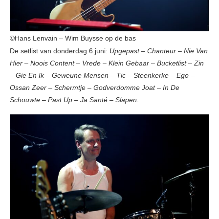
©Hans Lenvain – Wim Buysse op de bas
De setlist van donderdag 6 juni:
Upgepast
–
Chanteur
–
Nie Van
Hier
–
Noois Content
–
Vrede
–
Klein Gebaar
–
Bucketlist
–
Zin
–
Gie En Ik
–
Geweune Mensen
–
Tic
–
Steenkerke
–
Ego
–
Ossan Zeer
–
Schermtje
–
Godverdomme Joat
–
In De
Schouwte
–
Past Up
–
Ja Santé
–
Slapen
.