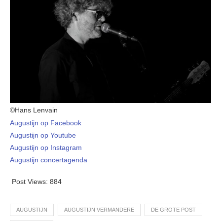
©Hans Lenvain
Augustijn op Facebook
Augustijn op Youtube
Augustijn op Instagram
Augustijn concertagenda
Post Views:
884
AUGUSTIJN
AUGUSTIJN VERMANDERE
DE GROTE POST