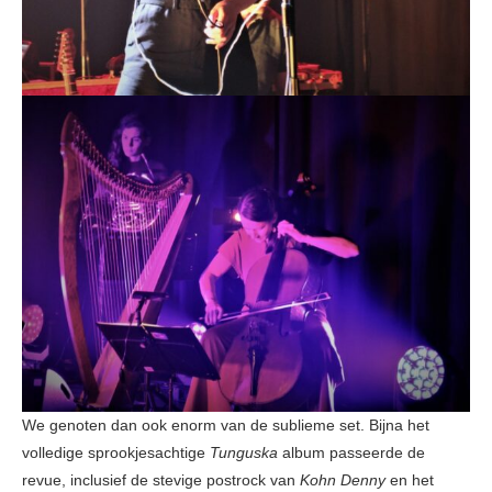
We genoten dan ook enorm van de sublieme set. Bijna het
volledige sprookjesachtige
Tunguska
album
passeerde de
revue, inclusief de stevige postrock van
Kohn Denny
en het