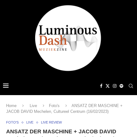
Home
Live
Foto's
ANSATZ DER MASCHINE +
JACOB DAVID Mechelen, Cultureel Centrum (16/02/2023)
FOTO'S
LIVE
LIVE REVIEW
ANSATZ DER MASCHINE + JACOB DAVID