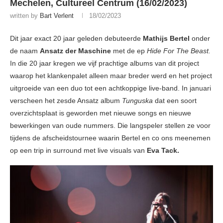
Mechelen, Cultureel Centrum (16/02/2023)
written by
Bart Verlent
18/02/2023
Dit jaar exact 20 jaar geleden debuteerde
Mathijs Bertel
onder
de naam
Ansatz der Maschine
met de ep
Hide For The Beast.
In die 20 jaar kregen we vijf prachtige albums van dit project
waarop het klankenpalet alleen maar breder werd en het project
uitgroeide van een duo tot een achtkoppige live-band. In januari
verscheen het zesde Ansatz album
Tunguska
dat een soort
overzichtsplaat is geworden met nieuwe songs en nieuwe
bewerkingen van oude nummers. Die langspeler stellen ze voor
tijdens de afscheidstournee waarin Bertel en co ons meenemen
op een trip in surround met live visuals van
Eva Tack.