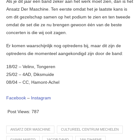
Als je dit jaar één band zeker aan het werk moet zien, dan is het
Ansatz Der Maschine. Ten eerste omdat het je laatste kans is
om dit gezelschap samen op het podium te zien en ten tweede
omdat de set die ze nu brengen gewoon één van de beste
concerten is die wij ooit zagen.
Er komen waarschijnlijk nog optredens bij, maar dit zijn de
optredens die momenteel aangekondigd zijn door de band:
18/02 – Velinx, Tongeren
25/02 – 4AD, Diksmuide
08/04 – CC, Hamont-Achel
Facebook
–
Instagram
Post Views:
787
ANSATZ DER MASCHINE
CULTUREEL CENTRUM MECHELEN
GIANNI MARZO
JACOB DAVID
JAN D'HAENE