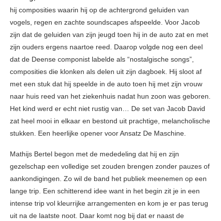
hij composities waarin hij op de achtergrond geluiden van
vogels, regen en zachte soundscapes afspeelde. Voor Jacob
zijn dat de geluiden van zijn jeugd toen hij in de auto zat en met
zijn ouders ergens naartoe reed. Daarop volgde nog een deel
dat de Deense componist labelde als “nostalgische songs”,
composities die klonken als delen uit zijn dagboek. Hij sloot af
met een stuk dat hij speelde in de auto toen hij met zijn vrouw
naar huis reed van het ziekenhuis nadat hun zoon was geboren.
Het kind werd er echt niet rustig van… De set van Jacob David
zat heel mooi in elkaar en bestond uit prachtige, melancholische
stukken. Een heerlijke opener voor Ansatz De Maschine.
Mathijs Bertel begon met de mededeling dat hij en zijn
gezelschap een volledige set zouden brengen zonder pauzes of
aankondigingen. Zo wil de band het publiek meenemen op een
lange trip. Een schitterend idee want in het begin zit je in een
intense trip vol kleurrijke arrangementen en kom je er pas terug
uit na de laatste noot. Daar komt nog bij dat er naast de