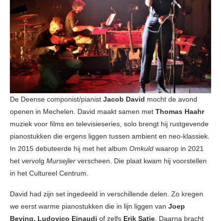
De Deense componist/pianist
Jacob David
mocht de avond
openen in Mechelen. David maakt samen met
Thomas Haahr
muziek voor films en televisieseries, solo brengt hij rustgevende
pianostukken die ergens liggen tussen ambient en neo-klassiek.
In 2015 debuteerde hij met het album
Omkuld
waarop in 2021
het vervolg
Mursejler
verscheen. Die plaat kwam hij voorstellen
in het Cultureel Centrum.
David had zijn set ingedeeld in verschillende delen. Zo kregen
we eerst warme pianostukken die in lijn liggen van
Joep
Beving, Ludovico Einaudi
of zelfs
Erik Satie
. Daarna bracht