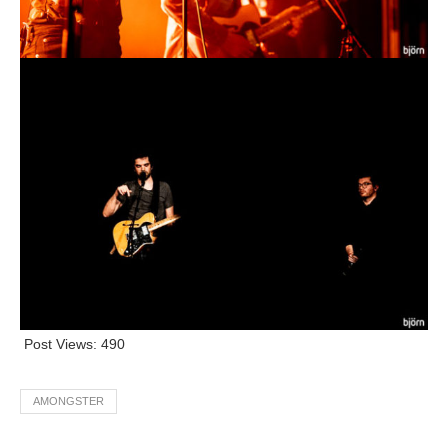
Post Views:
490
AMONGSTER