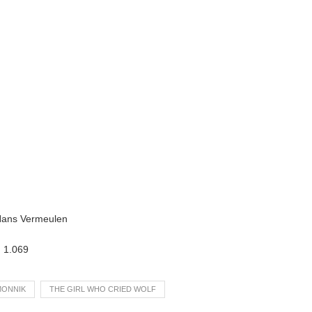
 Hans Vermeulen
:
1.069
MONNIK
THE GIRL WHO CRIED WOLF