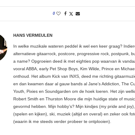
0
HANS VERMEULEN
In welke muzikale wateren peddel ik wel een keer graag? Indier
alternatieve gitaarrock, postcore, progressive rock, postpunk, bu
a name? Opgroeien deed ik met eighties pop waarvan ik vanda
vooral ABBA, early Pet Shop Boys, Kim Wilde, Prince en Michae
onthoud. Het album Kick van INXS, deed me richting gitaarmuzi
en dan kwamen daar al gauw bands al Jane’s Addiction, The Cu
Youth, Pixies en Soundgarden om de hoek loeren. Het zijn welli
Robert Smith en Thurston Moore die mijn huidige state of musi
gevormd hebben. Mijn hobby’s? Mijn kindjes (my pride and joy),
(spelen en kijken), ski, muziek (altijd en overal) en zeker ook fot
(waarin ik me steeds verder probeer te ontplooien).