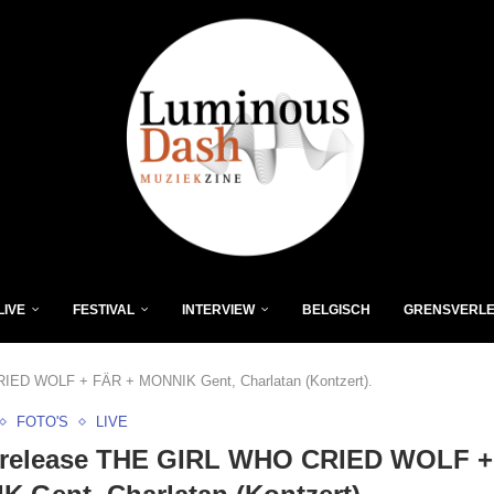
LIVE
FESTIVAL
INTERVIEW
BELGISCH
GRENSVERL
IED WOLF + FÄR + MONNIK Gent, Charlatan (Kontzert).
FOTO'S
LIVE
release THE GIRL WHO CRIED WOLF +