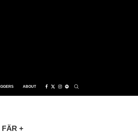
EGGERS
ABOUT
 FÄR +