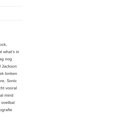
ock,
t what’s in
ag nog
l Jackson
ek lonken
re, Sonic
cht vooral
cal mind
 voetbal
ografie