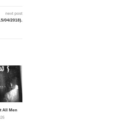
next post
5/04/2018).
 All Men
NOAH TATE – Boy Gum
Vijf keer talent i
Buurtkroeg Mos
026
06/08/2026
05/08/2026