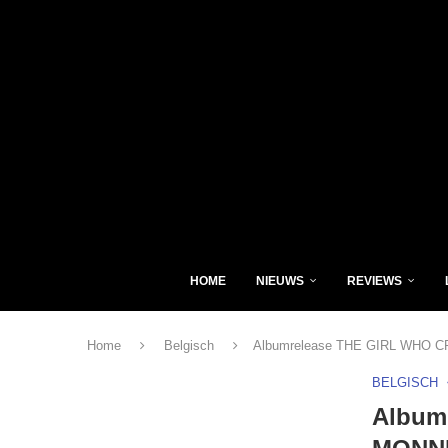
HOME
NIEUWS
REVIEWS
Home
Belgisch
Albumrelease THE GIRL WHO CR
BELGISCH
Album