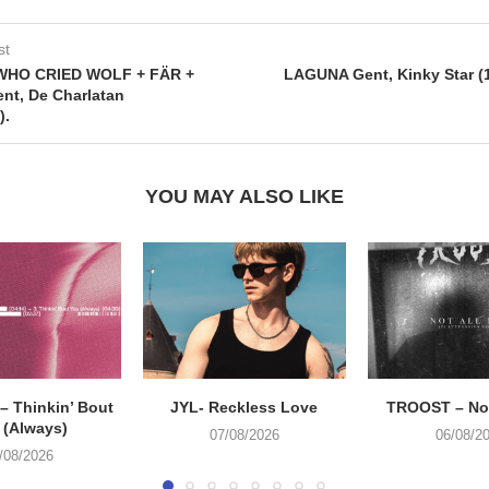
st
WHO CRIED WOLF + FÄR +
LAGUNA Gent, Kinky Star (1
t, De Charlatan
).
YOU MAY ALSO LIKE
 Thinkin’ Bout
JYL- Reckless Love
TROOST – Not
 (Always)
07/08/2026
06/08/2
/08/2026