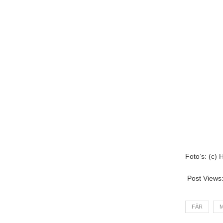
Foto’s: (c)
Post Views
FÄR