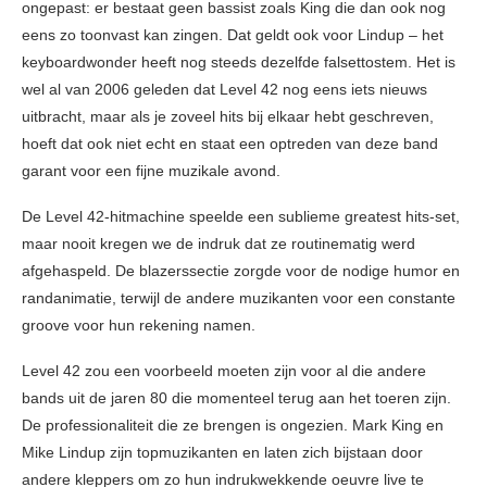
ongepast: er bestaat geen bassist zoals King die dan ook nog
eens zo toonvast kan zingen. Dat geldt ook voor Lindup – het
keyboardwonder heeft nog steeds dezelfde falsettostem. Het is
wel al van 2006 geleden dat Level 42 nog eens iets nieuws
uitbracht, maar als je zoveel hits bij elkaar hebt geschreven,
hoeft dat ook niet echt en staat een optreden van deze band
garant voor een fijne muzikale avond.
De Level 42-hitmachine speelde een sublieme greatest hits-set,
maar nooit kregen we de indruk dat ze routinematig werd
afgehaspeld. De blazerssectie zorgde voor de nodige humor en
randanimatie, terwijl de andere muzikanten voor een constante
groove voor hun rekening namen.
Level 42 zou een voorbeeld moeten zijn voor al die andere
bands uit de jaren 80 die momenteel terug aan het toeren zijn.
De professionaliteit die ze brengen is ongezien. Mark King en
Mike Lindup zijn topmuzikanten en laten zich bijstaan door
andere kleppers om zo hun indrukwekkende oeuvre live te