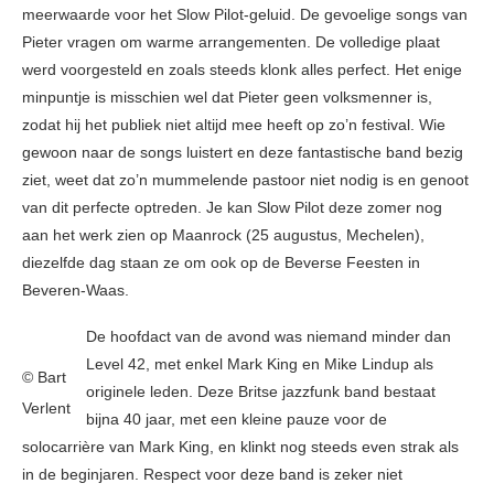
meerwaarde voor het Slow Pilot-geluid. De gevoelige songs van
Pieter vragen om warme arrangementen. De volledige plaat
werd voorgesteld en zoals steeds klonk alles perfect. Het enige
minpuntje is misschien wel dat Pieter geen volksmenner is,
zodat hij het publiek niet altijd mee heeft op zo’n festival. Wie
gewoon naar de songs luistert en deze fantastische band bezig
ziet, weet dat zo’n mummelende pastoor niet nodig is en genoot
van dit perfecte optreden. Je kan Slow Pilot deze zomer nog
aan het werk zien op Maanrock (25 augustus, Mechelen),
diezelfde dag staan ze om ook op de Beverse Feesten in
Beveren-Waas.
De hoofdact van de avond was niemand minder dan
Level 42, met enkel Mark King en Mike Lindup als
© Bart
originele leden. Deze Britse jazzfunk band bestaat
Verlent
bijna 40 jaar, met een kleine pauze voor de
solocarrière van Mark King, en klinkt nog steeds even strak als
in de beginjaren. Respect voor deze band is zeker niet