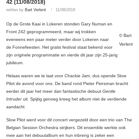
42 (11/08/2018)
written by
Bart Verlent
11/08/2018
Op de Grote Kaai in Lokeren stonden Gary Numan en
Front 242 geprogrammeerd, maar wij trokken
© Bart
eveneens een paar meter verder door Lokeren naar
Verlent
de Fonnefeesten. Het gratis festival staat bekend voor
zijn originele programmatie en vierde dit jaar zijn 25-jarig
jubileum.
Helaas waren we te laat voor Chackie Jam, dus opende Slow
Pilot de avond voor ons. De band rond Pieter Peirsman bracht
eerder dit jaar het meer dan fantastische debuut
Gentle
Intruder
uit. Spijtig genoeg kreeg het album niet de verdiende
aandacht.
Slow Pilot werd voor dit concert vergezeld door een trio van The
Belgian Session Orchestra strijkers. Dit ensemble werkte ook
mee aan het debuutalbum en hun inbreng is zeker een