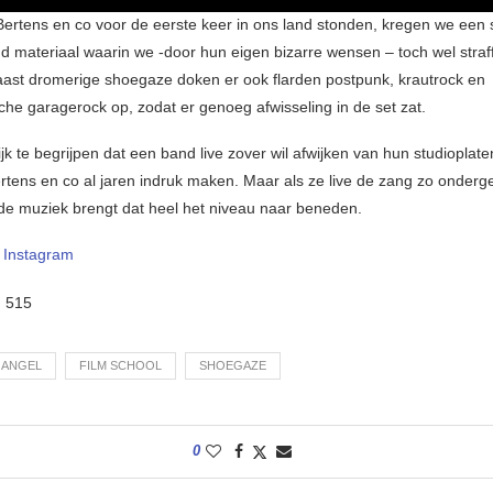
ertens en co voor de eerste keer in ons land stonden, kregen we een s
d materiaal waarin we -door hun eigen bizarre wensen – toch wel straf
ast dromerige shoegaze doken er ook flarden postpunk, krautrock en
che garagerock op, zodat er genoeg afwisseling in de set zat.
ijk te begrijpen dat een band live zover wil afwijken van hun studiopla
rtens en co al jaren indruk maken. Maar als ze live de zang zo onderg
de muziek brengt dat heel het niveau naar beneden.
–
Instagram
:
515
JANGEL
FILM SCHOOL
SHOEGAZE
0