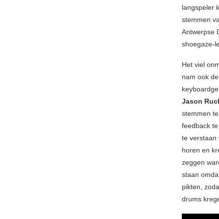
langspeler 
stemmen va
Antwerpse D
shoegaze-le
Het viel on
nam ook de 
keyboardgelu
Jason Ru
stemmen te 
feedback te
te verstaan
horen en kr
zeggen ware
staan omdat
pikten, zod
drums krege