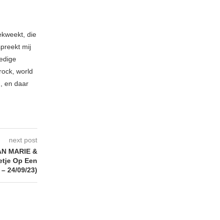
ekweekt, die
spreekt mij
ledige
rock, world
n, en daar
next post
N MARIE &
etje Op Een
– 24/09/23)