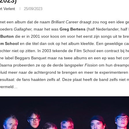
/2023)
rt Verlent
25/09/2023
met een album dat de naam
Brilliant Career
draagt zou nog een idee ge
roeders
Gallagher,
maar het was
Greg Bertens
(half Nederlander, half 
 Burton
die er in 2001 voor koos om voor het eerst zijn songs uit te b
lm School
en die titel dan ook op het album kleefde. Een geweldige car
chter niet op zitten. In 2003 tekende de Film School een contract bij h
he label Beggars Banquet maar na twee albums en een ep was het cont
Daarna probeerden ze op de derde langspeler
Fission
om hun dreampo
uid meer naar de achtergrond te brengen en meer te experimenteren
 resultaat: de fans haakten zelfs af. Deze plaat heeft de band zelfs niet
vermeld…