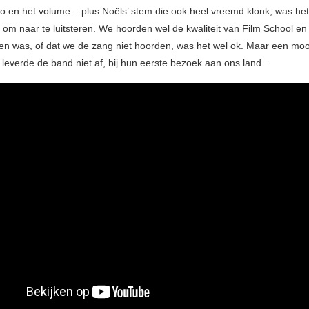
o en het volume – plus Noëls’ stem die ook heel vreemd klonk, was het n
m naar te luitsteren. We hoorden wel de kwaliteit van Film School en
en was, of dat we de zang niet hoorden, was het wel ok. Maar een moo
je leverde de band niet af, bij hun eerste bezoek aan ons land…