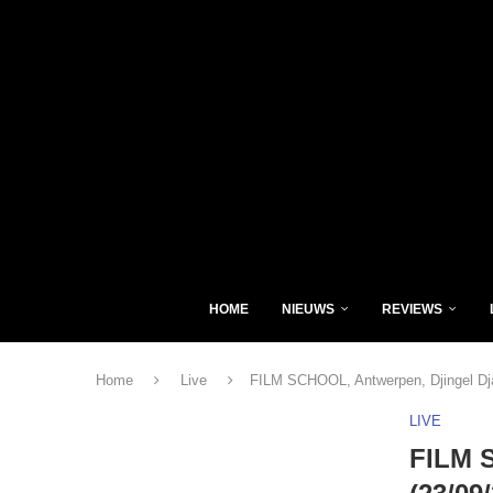
HOME
NIEUWS
REVIEWS
Home
Live
FILM SCHOOL, Antwerpen, Djingel Dja
LIVE
FILM S