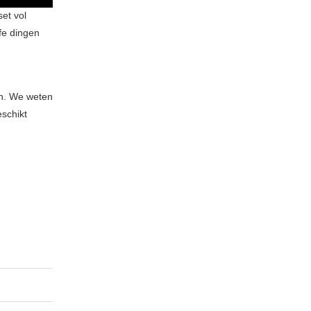
et vol
fe dingen
ten. We weten
eschikt