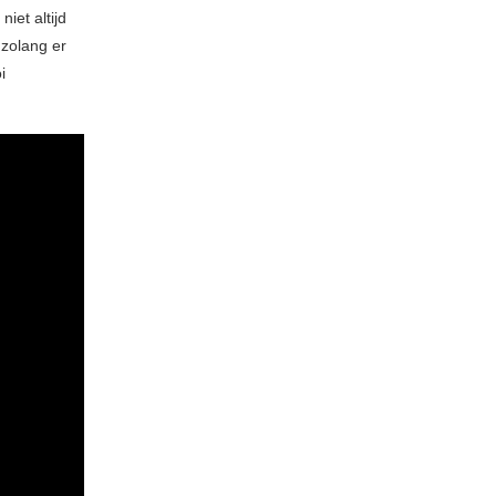
iet altijd
 zolang er
i