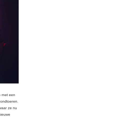
 met een
rondtoeren.
waar ze nu
nieuwe