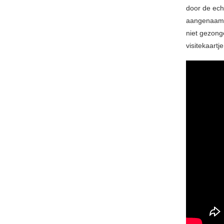
door de ech
aangenaam o
niet gezong
visitekaart