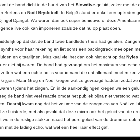
komt de band dicht in de buurt van het
Slowdive
-geluid, zeker met de 
n Bertens en
Noël Brydebell
. In België stond er enkel een optreden g
jingel Djangel. We waren dan ook super benieuwd of deze Amerikaan
gende live ook kan imponeren zoals ze dat nu op plaat doen.
middellijk op dat dat de band twee bandleden thuis had gelaten. Zanger
synths voor haar rekening en liet soms een backingtrack meelopen me
iden en gitaarlijnen. Muzikaal viel het dan ook niet echt op dat
Nyles
ck
er niet bij waren. De band had gevraagd om het maximum van echo 
zetten wat een echte hel is voor iemand die dat allemaal moet mixen 
 krijgen. Maar Greg en Noël kregen wat ze gevraagd hadden zodat ze 
 waren tijdens het zingen. En in de aankondigingen kregen we een gelui
eeg de band niet veel reactie omdat het publiek bijna niet verstond wat
n. Daarbij kwam nog dat het volume van de zangmicro van Noël zo lu
 ze fluisterde, met als gevold dat deze micro ook het geluid van de dr
at we in de rustige stukken naast het pure geluid van de drummer ook 
n met de lading echo, wat wel een heel raar effect gaf.