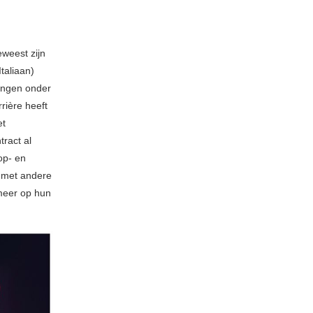
weest zijn
Italiaan)
rengen onder
rière heeft
et
ract al
p- en
 met andere
 meer op hun