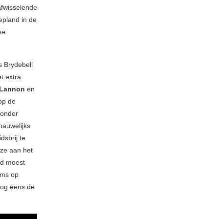
afwisselende
epland in de
se
s Brydebell
t extra
 Lannon
en
op de
zonder
nauwelijks
dsbrij te
 ze aan het
id moest
ums op
nog eens de