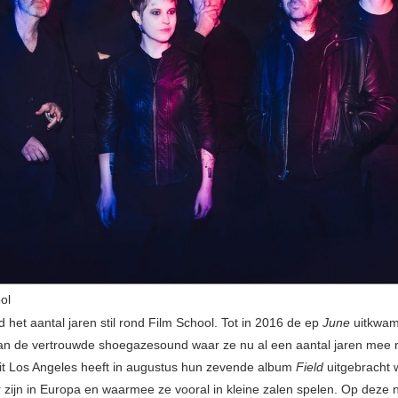
ol
 het aantal jaren stil rond Film School. Tot in 2016 de ep
June
uitkwam
an de vertrouwde shoegazesound waar ze nu al een aantal jaren mee 
uit Los Angeles heeft in augustus hun zevende album
Field
uitgebracht 
 zijn in Europa en waarmee ze vooral in kleine zalen spelen. Op deze 