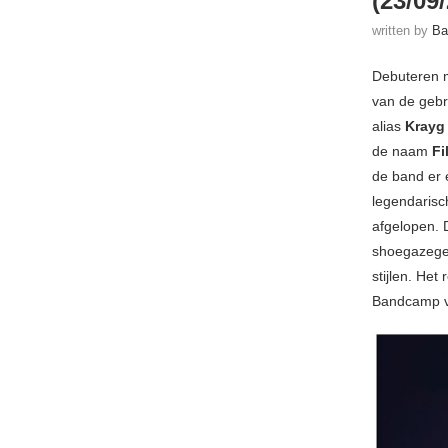
(23/09
written by
Ba
Debuteren 
van de geb
alias
Krayg
de naam
Fi
de band er e
legendarisc
afgelopen. 
shoegazegel
stijlen. Het
Bandcamp 