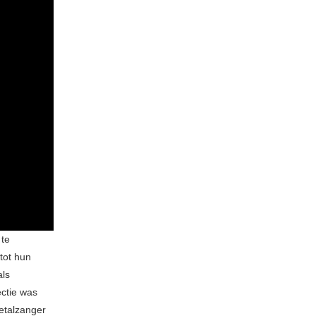
 te
tot hun
als
ectie was
etalzanger