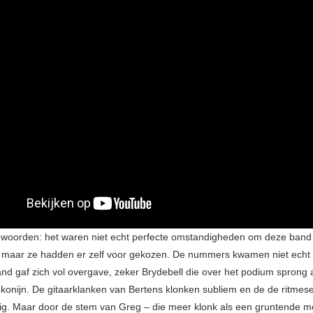
woorden: het waren niet echt perfecte omstandigheden om deze band
, maar ze hadden er zelf voor gekozen. De nummers kwamen niet echt 
and gaf zich vol overgave, zeker Brydebell die over het podium sprong 
 konijn. De gitaarklanken van Bertens klonken subliem en de de ritmes
rig. Maar door de stem van Greg – die meer klonk als een gruntende m