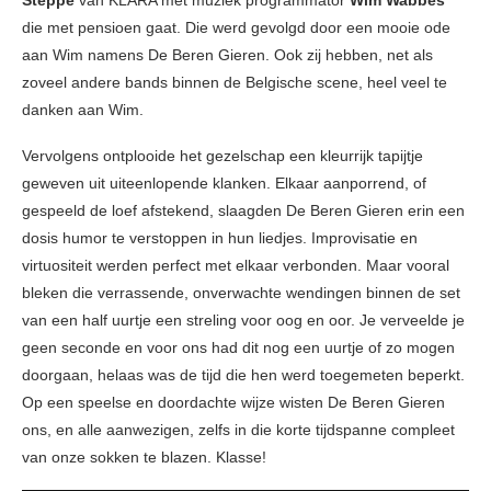
Steppe
van KLARA met muziek programmator
Wim Wabbes
die met pensioen gaat. Die werd gevolgd door een mooie ode
aan Wim namens De Beren Gieren. Ook zij hebben, net als
zoveel andere bands binnen de Belgische scene, heel veel te
danken aan Wim.
Vervolgens ontplooide het gezelschap een kleurrijk tapijtje
geweven uit uiteenlopende klanken. Elkaar aanporrend, of
gespeeld de loef afstekend, slaagden De Beren Gieren
erin een
dosis humor te verstoppen in hun liedjes. Improvisatie en
virtuositeit werden perfect met elkaar verbonden. Maar vooral
bleken die verrassende, onverwachte wendingen binnen de set
van een half uurtje een streling voor oog en oor. Je verveelde je
geen seconde en voor ons had dit nog een uurtje of zo mogen
doorgaan, helaas was de tijd die hen werd toegemeten beperkt.
Op een speelse en doordachte wijze wisten De Beren Gieren
ons, en alle aanwezigen, zelfs in die korte tijdspanne compleet
van onze sokken te blazen. Klasse!