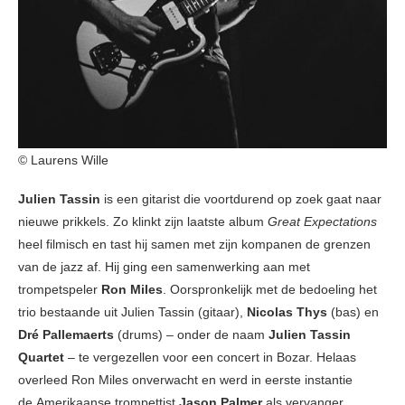
© Laurens Wille
Julien Tassin
is een gitarist die voortdurend op zoek gaat naar
nieuwe prikkels. Zo klinkt zijn laatste album
Great Expectations
heel filmisch en tast hij samen met zijn kompanen de grenzen
van de jazz af. Hij ging een samenwerking aan met
trompetspeler
Ron Miles
. Oorspronkelijk met de bedoeling het
trio bestaande uit Julien Tassin (gitaar),
Nicolas Thys
(bas) en
Dré Pallemaerts
(drums) – onder de naam
Julien Tassin
Quartet
– te vergezellen voor een concert in Bozar. Helaas
overleed Ron Miles onverwacht en werd in eerste instantie
de Amerikaanse trompettist
Jason Palmer
als vervanger