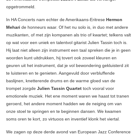
opgetrommeld.
In HA Concerts nam echter de Amerikaans-Eritrese
Hermon
Mehari
de honneurs waar. Of het nu solo is, in duo met andere
muzikanten, of met zijn kompanen als trio of kwartet; telkens valt
op wat voor een uniek en talentvol gitarist Julien Tassin toch is.
Hij laat niet alleen zijn instrument een taal spreken die je in geen
woorden kunt uitdrukken, hij tovert ook zoveel kleuren en
geuren uit het instrument, dat je vol bewondering gekluisterd zit
te luisteren en te genieten. Aangevuld door verbluffende
baslijnen, knetterende drums en de warme gloed van de
trompet zorgde
Julien Tassin Quartet
toch vooral voor
emotionele muziek. Het ene moment waren we haast tot tranen
geroerd, het andere moment hadden we de neiging om van
onze stoel te springen en te beginnen dansen. We kwamen
soms oren te kort, zo virtuoos en inventief klonk het viertal.
We zagen op deze derde avond van European Jazz Conference