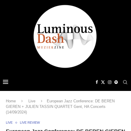
Home
Live
European Jazz Conference: DE BEREN
GIEREN + JULIEN TASSIN QUARTET Gent, HA Concerts
(14/09/2024)
LIVE
LIVE REVIEW