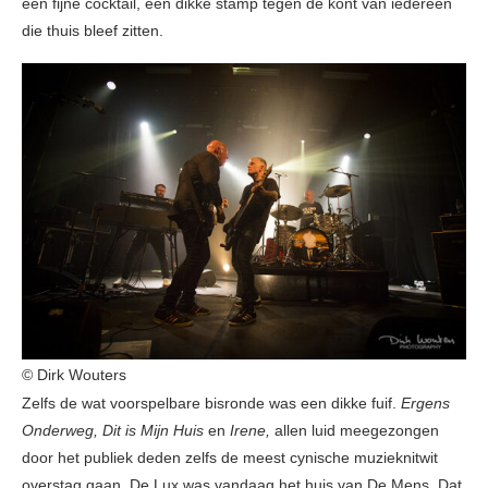
een fijne cocktail, een dikke stamp tegen de kont van iedereen
die thuis bleef zitten.
© Dirk Wouters
Zelfs de wat voorspelbare bisronde was een dikke fuif.
Ergens
Onderweg, Dit is Mijn Huis
en
Irene,
allen luid meegezongen
door het publiek deden zelfs de meest cynische muzieknitwit
overstag gaan. De Lux was vandaag het huis van De Mens. Dat