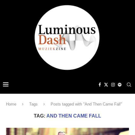
Home
Tags
Posts tagged with "And Then Came Fall"
TAG:
AND THEN CAME FALL